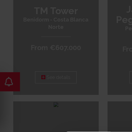
J
TM Tower
Peg
Benidorm - Costa Blanca
Norte
Pe
From €607.000
Fr
See details