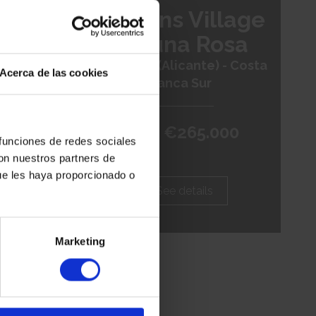
í 9ª
Lagoons Village
Laguna Rosa
sta de
Torrevieja (Alicante) - Costa
Acerca de las cookies
Blanca Sur
00
From €265.000
 funciones de redes sociales
con nuestros partners de
ue les haya proporcionado o
See details
Marketing