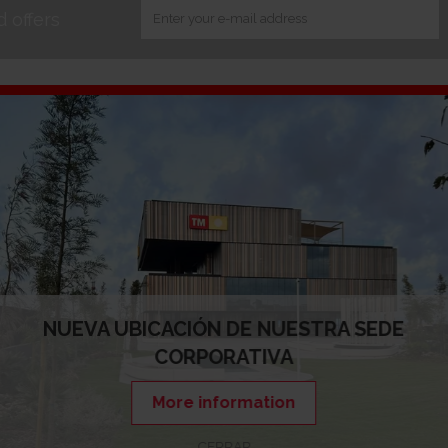
 offers
About TM
Why TM
About us
Business areas
Milestones
Our comprimise
TM in figures
Corporate Gove
Mission, vision and values
People
Ethics and good governance
TM News
Acknowledgements and awards
Where we are
Our websites
NUEVA UBICACIÓN DE NUESTRA SEDE
CORPORATIVA
Legal warning
Legal Notice
Canal de denuncias
Cookie policy
More information
CERRAR