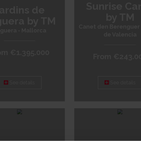
Sunrise Ca
ardins de
by TM
uera by TM
Canet den Berenguer 
guera - Mallorca
de Valencia
om €1.395.000
From €243.0
See details
See details