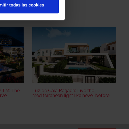
itir todas las cookies
y TM: The
Luz de Cala Ratjada: Live the
erve
Mediterranean light like never before.