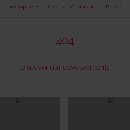
Developments
Corporate Governance
People
404
Discover our developments