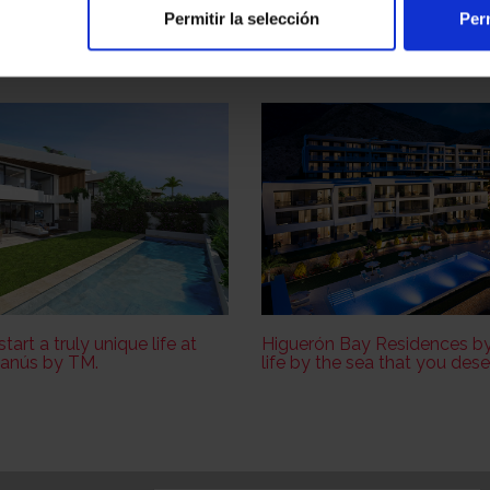
News
Permitir la selección
Perm
 start a truly unique life at
Higuerón Bay Residences b
anús by TM.
life by the sea that you des