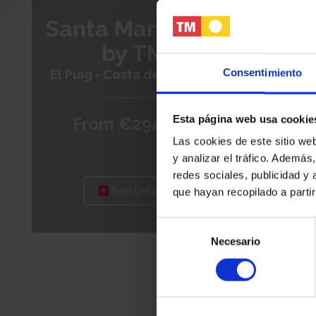
Coro
Santa María Sea
by TM
Torrevi
El Puig - Costa de Valencia
Consentimiento
Esta página web usa cookie
From €294.000
F
Las cookies de este sitio we
y analizar el tráfico. Ademá
redes sociales, publicidad y
See details
que hayan recopilado a parti
Selección
Necesario
de
consentimiento