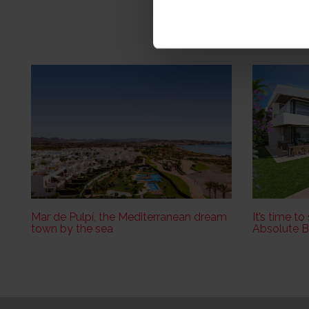
Mar de Pulpí, the Mediterranean dream
It’s time to
town by the sea
Absolute B