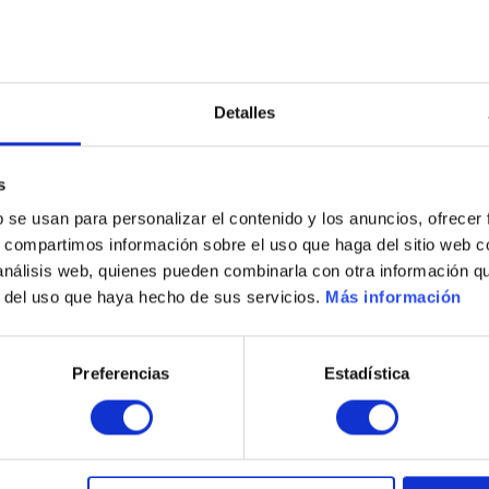
nella Living
Mar de Pulp
by TM
Fase
eja (Alicante) - Costa
Pulpí (Almería) - Co
Detalles
Blanca Sur
Almería
s
rom €272.000
From €182.0
b se usan para personalizar el contenido y los anuncios, ofrecer
s, compartimos información sobre el uso que haga del sitio web 
 análisis web, quienes pueden combinarla con otra información q
See details
See details
r del uso que haya hecho de sus servicios.
Más información
Preferencias
Estadística
See developments