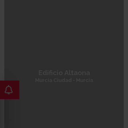
Costa de Almería
Costa Blanca Sur
Costa Blanca Norte
Mallorca
Murcia
Costa Cálida
Costa del Sol
México
+
−
Edificio Altaona
Murcia Ciudad - Murcia