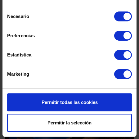
información
Selección
Necesario
de
consentimiento
It’s time to start a truly unique life at Absolute Banús by
Preferencias
TM.
Estadística
Marketing
Permitir todas las cookies
Permitir la selección