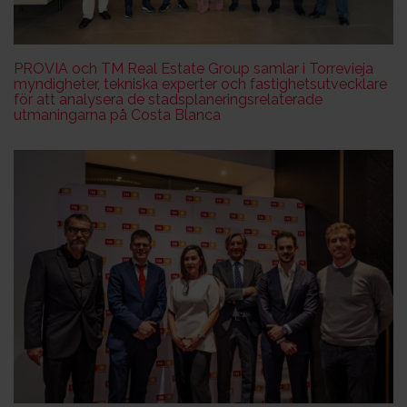
PROVIA och TM Real Estate Group samlar i Torrevieja
myndigheter, tekniska experter och fastighetsutvecklare
för att analysera de stadsplaneringsrelaterade
utmaningarna på Costa Blanca