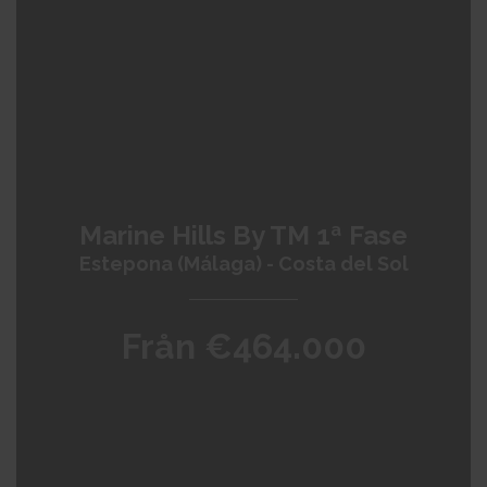
Costa de Almería
Costa Blanca Sur
Costa Blanca Norte
Mallorca
Murcia
Costa Cálida
Costa del Sol
México
+
−
Marine Hills By TM 1ª Fase
Estepona (Málaga) - Costa del Sol
Från €464.000