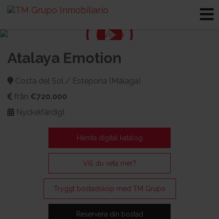
Atalaya Emotion
Costa del Sol / Estepona (Málaga)
från
€720.000
Nyckelfärdigt
Hämta digital katalog
Vill du veta mer?
Tryggt bostadsköp med TM Grupo
Reservera din bostad