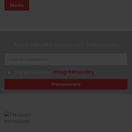
Skicka
Missa inte våra nyheter och erbjudanden
Jag godkänner
integritetspolicy
Prenumerera