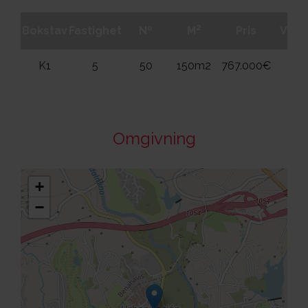
2
Bokstav
Fastighet
Nº
M
Pris
Våni
K1
5
50
150m2
767.000€
1
Omgivning
+
−