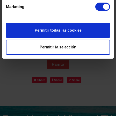
Marketing
Hämta
L-Gance
Permitir todas las cookies
Välj projektmodell för att hämta utrustning för denna
bostad
Permitir la selección
Hämta
Share
Share
Share