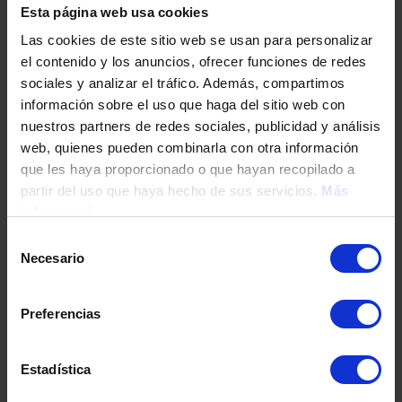
Esta página web usa cookies
Las cookies de este sitio web se usan para personalizar
el contenido y los anuncios, ofrecer funciones de redes
sociales y analizar el tráfico. Además, compartimos
Golfbanor
información sobre el uso que haga del sitio web con
nuestros partners de redes sociales, publicidad y análisis
web, quienes pueden combinarla con otra información
que les haya proporcionado o que hayan recopilado a
partir del uso que haya hecho de sus servicios.
Más
información
Valbara möbler
Selección
Necesario
de
consentimiento
Aktual
Preferencias
Välj projektmodell för att hämta utrustning för denna
Estadística
bostad