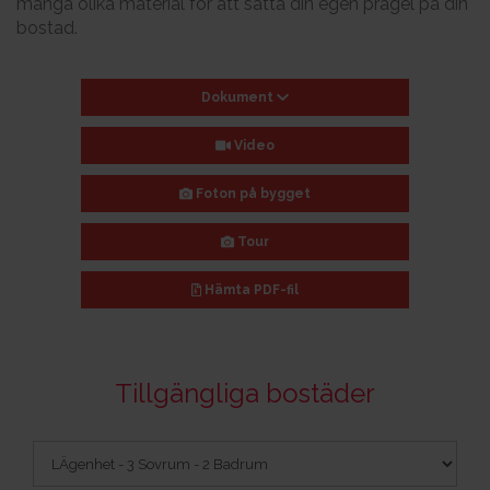
många olika material för att sätta din egen prägel på din
bostad.
Dokument
Video
Foton på bygget
Tour
Hämta
PDF-fil
Tillgängliga bostäder