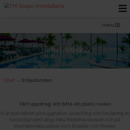
Bostäder i Spanien
Bostäder i Mexico
Hotell i Mexico
menu
Övriga verksamheter
Hotell i Mexico
Start
→
Erbjudanden
Vårt uppdrag: Att hitta din plats i solen
Vi är specialister på byggnation, utveckling och försäljning av
bostadsprojekt längs hela Medelhavskusten och på
internationella platser som Brasilien och Mexiko.