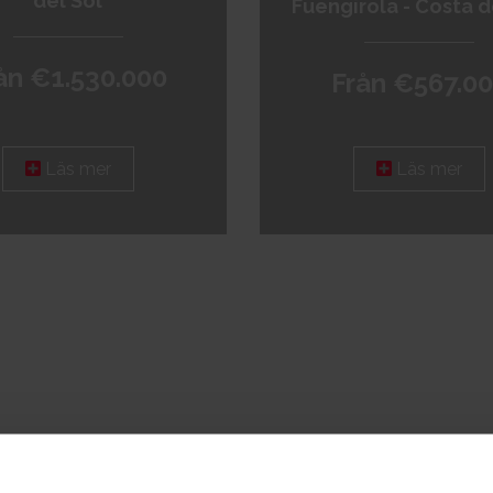
del Sol
Fuengirola - Costa d
ån €1.530.000
Från €567.0
Läs mer
Läs mer