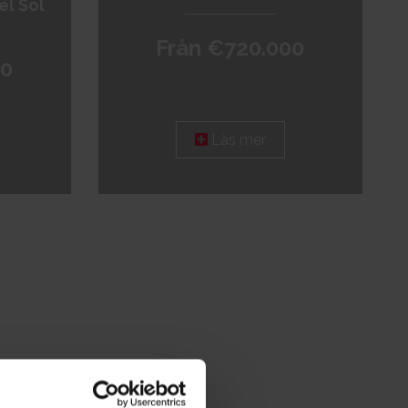
el Sol
Från €720.000
00
Läs mer
Leaflet