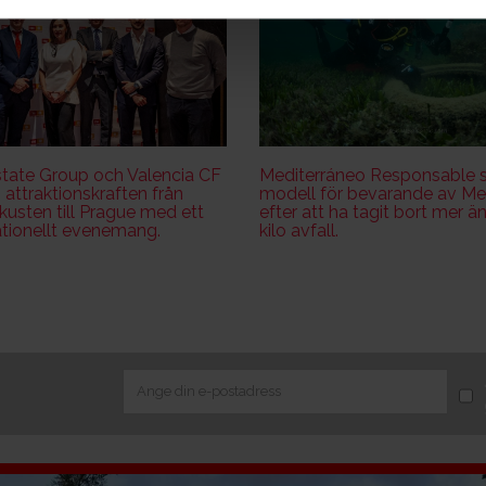
tate Group och Valencia CF
Mediterráneo Responsable s
 attraktionskraften från
modell för bevarande av M
usten till Prague med ett
efter att ha tagit bort mer ä
ationellt evenemang.
kilo avfall.