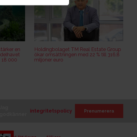
tärker en
Holdingbolaget TM Real Estate Group
edelhavet
ökar omsättningen med 22 % till 316,8
n 18 000
miljoner euro
Jag
integritetspolicy
Prenumerera
godkänner