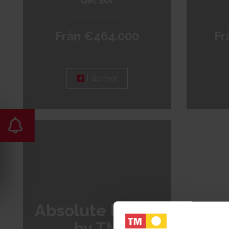
del Sol
Från €464.000
Fr
Läs mer
Absolute Banus
by TM