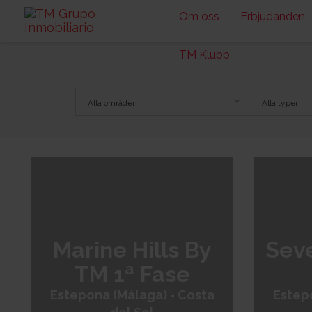
Om oss
Erbjudanden
TM Klubb
Alla områden
Alla typer
Costa de Almería
Costa Blanca S
+
−
Marine Hills By
Sev
TM 1ª Fase
Estepona (Málaga) - Costa
Estep