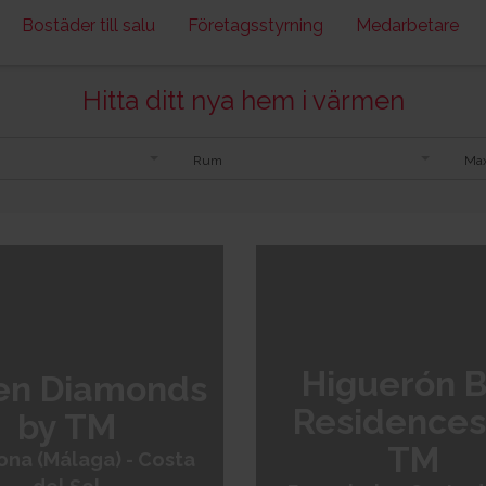
Bostäder till salu
Företagsstyrning
Medarbetare
Hitta ditt nya hem i värmen
Rum
Max
ur
Costa Blanca Norte
Mallorca
Murcia
Costa
Higuerón 
en Diamonds
Residences
by TM
TM
ona (Málaga) - Costa