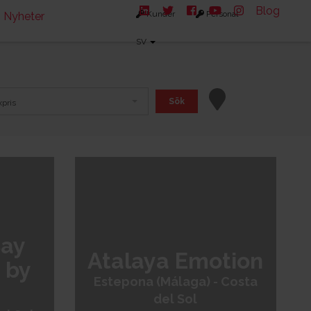
Blog
Kunder
Personal
Nyheter
SV
Sök
pris
 Cálida
Costa del Sol
México
Bay
Atalaya Emotion
 by
Estepona (Málaga) - Costa
del Sol