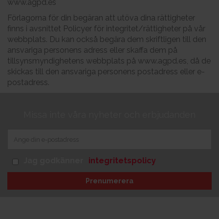
www.agpd.es
Förlagorna för din begäran att utöva dina rättigheter
finns i avsnittet Policyer för integritet/rättigheter på vår
webbplats. Du kan också begära dem skriftligen till den
ansvariga personens adress eller skaffa dem på
tillsynsmyndighetens webbplats på www.agpd.es, då de
skickas till den ansvariga personens postadress eller e-
postadress.
Missa inte våra nyheter och erbjudanden
Jag godkänner
integritetspolicy
Prenumerera