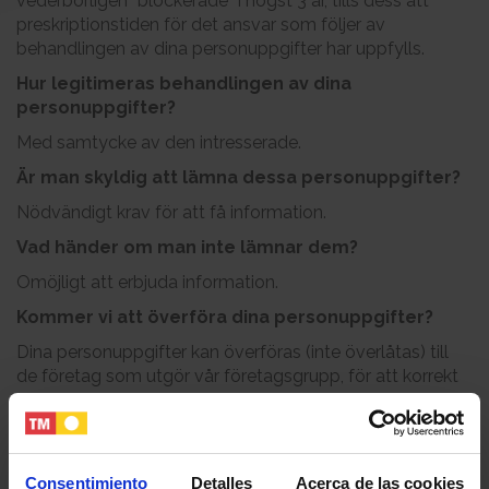
vederbörligen ”blockerade” i högst 3 år, tills dess att
preskriptionstiden för det ansvar som följer av
behandlingen av dina personuppgifter har uppfylls.
Hur legitimeras behandlingen av dina
personuppgifter?
Med samtycke av den intresserade.
Är man skyldig att lämna dessa personuppgifter?
Nödvändigt krav för att få information.
Vad händer om man inte lämnar dem?
Omöjligt att erbjuda information.
Kommer vi att överföra dina personuppgifter?
Dina personuppgifter kan överföras (inte överlåtas) till
de företag som utgör vår företagsgrupp, för att korrekt
hantera informationen om våra produkter eller tjänster
som ett resultat av centraliseringen av den kommersiella
avdelningen inom gruppen baserat på administratörens
legitima intressen.
Consentimiento
Detalles
Acerca de las cookies