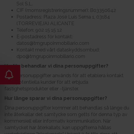
Sol S.L.
CIF (momsregistreringsnummer): B03350642
Postadress: Plaza José Luis Serna 1, 03184
(TORREVIEJA) ALICANTE
Telefon: 902 15 15 12
E-postadress för kontakt:
datos@tmgrupoinmobiliario.com
Kontakt med vårt dataskyddsombud:
dpo@tmgrupoinmobiliario.com
Varför behandlar vi dina personuppgifter?
Dina personuppgifter används för att etablera kontakt
med potentiella kunder för att erbjuda
fastighetsprodukter eller -tjänster.
Hur länge sparar vi dina personuppgifter?
Dina personuppgifter kommer att behandlas så länge du
inte återkallar det samtycke som getts för denna typ av
kommersiell eller informativ kommunikation. När
samtycket har återkallats, kan uppgifterna hållas