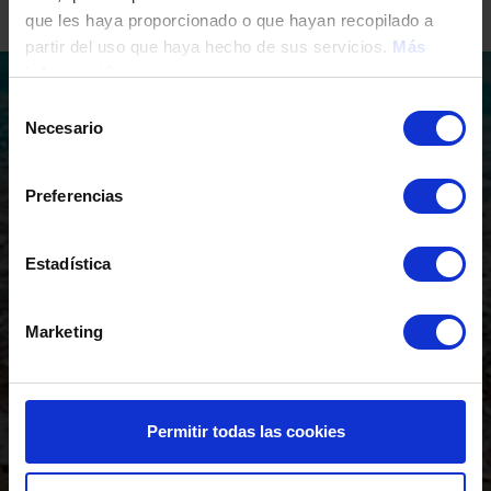
que les haya proporcionado o que hayan recopilado a
partir del uso que haya hecho de sus servicios.
Más
información
Tryggt bostadsköp med TM
Selección
Necesario
Grupo
de
consentimiento
Preferencias
Estadística
Antal år vi har byggt
Kommersiella tjänster
Marketing
Permitir todas las cookies
Finansiering
Anpassning