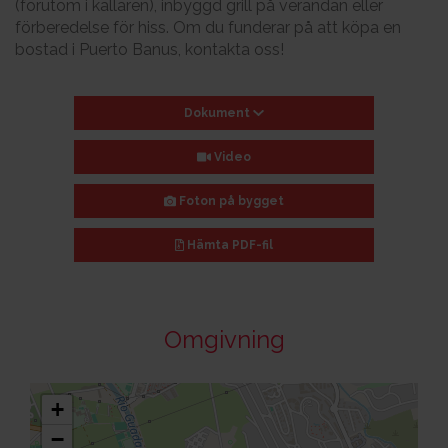
(förutom i källaren), inbyggd grill på verandan eller
förberedelse för hiss. Om du funderar på att köpa en
bostad i Puerto Banus, kontakta oss!
Dokument
Video
Foton på bygget
Hämta
PDF-fil
Omgivning
+
−