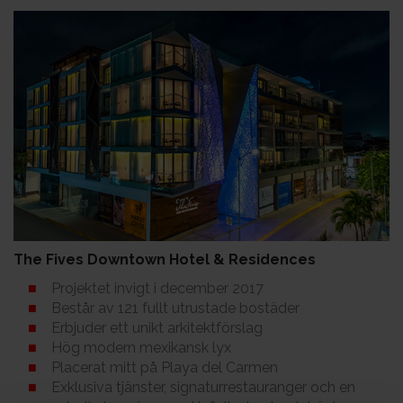
The Fives Downtown Hotel & Residences​​
Projektet invigt i december 2017
Består av 121 fullt utrustade bostäder
Erbjuder ett unikt arkitektförslag
Hög modern mexikansk lyx
Placerat mitt på Playa del Carmen
Exklusiva tjänster, signaturrestauranger och en