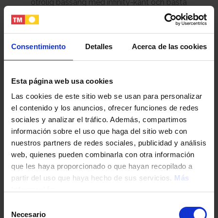
otrolig bassäng med infinity-kant och bästa
utsikten över Karibien
Se bostäder
Consentimiento
Detalles
Acerca de las cookies
Esta página web usa cookies
The Fives Oceanfront Puerto Morelos
Las cookies de este sitio web se usan para personalizar
Invigt i juli 2020.
el contenido y los anuncios, ofrecer funciones de redes
94 fullt utrustade lyxbostäder
sociales y analizar el tráfico. Además, compartimos
Första projektet i sitt slag i området
información sobre el uso que haga del sitio web con
Privat strandklubb
nuestros partners de redes sociales, publicidad y análisis
Förmåner och femstjärnig service
web, quienes pueden combinarla con otra información
Placerat i Puerto Morelos 20 minuter från Cancúns
que les haya proporcionado o que hayan recopilado a
internationella flygplats
partir del uso que haya hecho de sus servicios.
Más
información
Se bostäder
Selección
Necesario
de