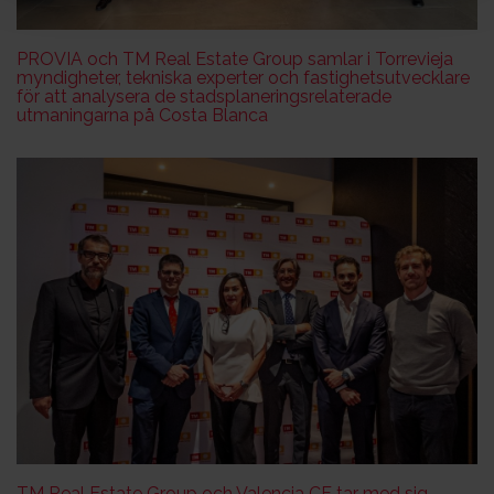
PROVIA och TM Real Estate Group samlar i Torrevieja
myndigheter, tekniska experter och fastighetsutvecklare
för att analysera de stadsplaneringsrelaterade
utmaningarna på Costa Blanca
TM Real Estate Group och Valencia CF tar med sig