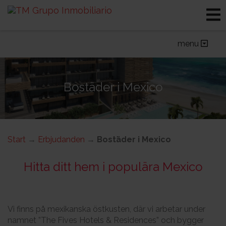
Bostäder i Spanien
Bostäder i Mexico
Hotell i Mexico
menu
Övriga verksamheter
Bostäder i Mexico
Start
→
Erbjudanden
→
Bostäder i Mexico
Hitta ditt hem i populära Mexico
Vi finns på mexikanska östkusten, där vi arbetar under
namnet ”The Fives Hotels & Residences” och bygger