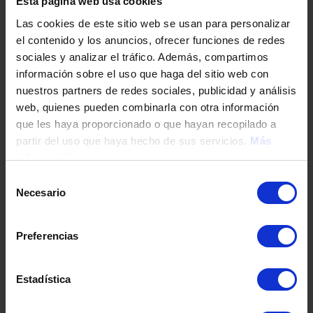
Esta página web usa cookies
Construction de 71 logements à Moukthikapuram
Las cookies de este sitio web se usan para personalizar
(Inde).
el contenido y los anuncios, ofrecer funciones de redes
Collaboration avec les conseils municipaux de
sociales y analizar el tráfico. Además, compartimos
Pulpí, Orihuela, Estepona et Molina de Segura
información sobre el uso que haga del sitio web con
pour l’accès au logement des familles en risque
nuestros partners de redes sociales, publicidad y análisis
d’exclusion sociale.
web, quienes pueden combinarla con otra información
Transfert de logements aux familles affectées par
que les haya proporcionado o que hayan recopilado a
les inondations de 2019 à Vega Baja.
partir del uso que haya hecho de sus servicios.
Más
información
Selección
Action sociale
Necesario
de
consentimiento
Nous encourageons la collaboration avec différentes
Preferencias
entités publiques et privées et des ONG. Nous
développons diverses actions qui permettent de
s’attaquer à des problèmes sociaux urgents tels que la
Estadística
lutte contre la pauvreté ou l’exclusion sociale.
Programmes: