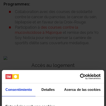
Programmes:
Collaboration avec des courses de solidarité
contre le cancer du pancréas, le cancer du sein,
l’épilepsie et en faveur de la Croix-Rouge.
Participation à
des courses contre la
mucoviscidose à Majorque
et remise des prix Yo
Soy Noticia pour récompenser la carrière de
sportifs d’élite sans couverture médiatique.
Accès au logement
Disposer d’un logement décent est une condition
essentielle au développement et à l’intégration de toute
personne. Elle est essentielle pour répondre aux
Consentimiento
Detalles
Acerca de las cookies
situations d’inégalité en matière de logement dont
souffrent les groupes sociaux les plus vulnérables.
Programmes :