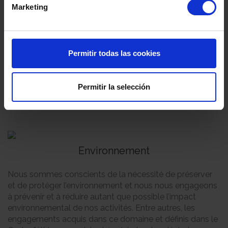
Marketing
Programme de microcrédit pour les femmes
entrepreneurs à Kenziga (Ouganda).
Construction du centre de sauvetage des
animaux Barc à Busot.
Permitir todas las cookies
Don de 30 tonnes de nourriture à la Croix-Rouge,
Caritas, DYA, Despensa Solidaria et Residencia
Mar Bella (Torrevieja).
Permitir la selección
Don de nourriture, d’articles ménagers et de
matériel sanitaire à l’Ukraine.
Environnement
Nous sommes conscients de la nécessité de préserver
et de protéger l’environnement et nous nous engageons
à prévenir et à réduire autant que possible l’impact
environnemental de nos activités. Entre autres, les
engagements acquis dans ce domaine et définis dans le