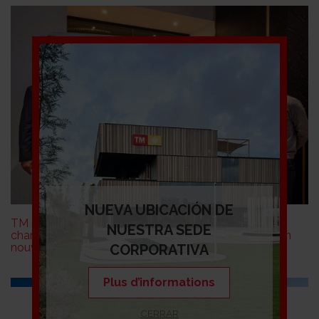
NUEVA UBICACIÓN DE
TM Grupo Inmobiliario et Valencia CF apportent le
NUESTRA SEDE
charme de la côte méditerranéenne à Prague avec un
nouvel événement international.
CORPORATIVA
Plus d’informations
Commercial 902 15 15
12
CERRAR