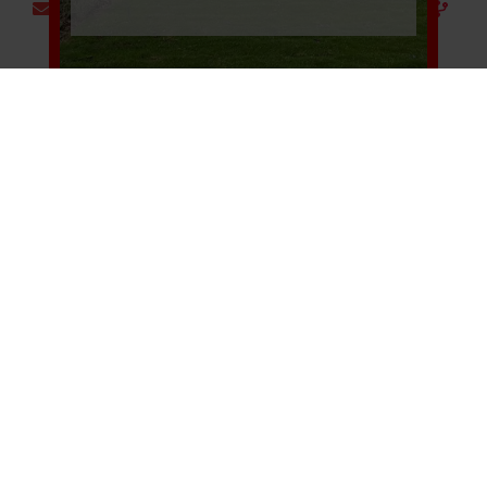
Après-vente 902 15 15
34
Rapport sur le profil du touriste résidentiel en Espagne
en 2025 : L’Espagne se confirme comme refuge
résidentiel européen