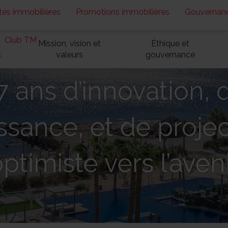
tés immobilières
Promotions immobilières
Gouvernanc
Club TM
Mission, vision et
Éthique et
s
valeurs
gouvernance
7 ans d’innovation, 
ssance, et de proje
ptimiste vers l’aven