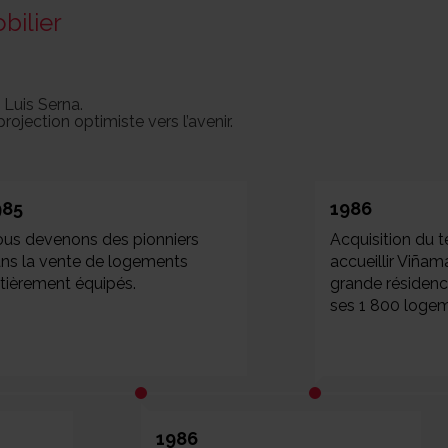
bilier
 Luis Serna.
rojection optimiste vers l’avenir.
985
1986
us devenons des pionniers
Acquisition du t
ns la vente de logements
accueillir Viñama
tièrement équipés.
grande résidenc
ses 1 800 logem
1986