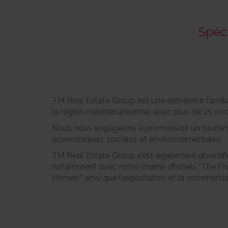
Spéci
TM Real Estate Group est une entreprise famili
la région méditerranéenne, avec plus de 25 000
Nous nous engageons à promouvoir un tourisme r
économiques, sociales et environnementales.
TM Real Estate Group s’est également diversifié 
notamment avec notre chaîne d’hôtels “The Five
Homes”, ainsi que l’exploitation et la commercia