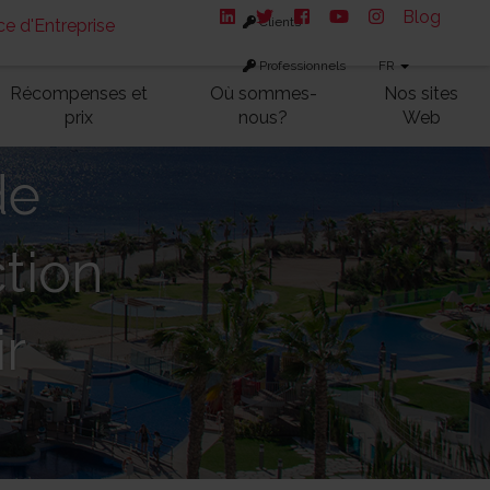
Blog
Clients
e d'Entreprise
Professionnels
FR
Récompenses et
Où sommes-
Nos sites
prix
nous?
Web
de
ction
ir