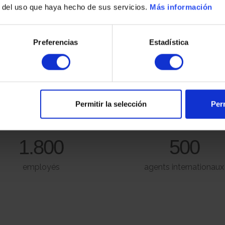
du chiffre d’affaires des entreprises de promotion immobilièr
r del uso que haya hecho de sus servicios.
Más información
Preferencias
Estadística
Plus de
11,5
3.000
2
millions de m
de terrain
logements prévus pour 2020
Permitir la selección
Perm
Plus de
Plus de
1.800
500
employés
agents internationaux