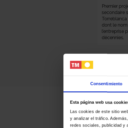
Premier proj
secondaire s
Torreblanca 
dont le nom 
l’entreprise
décennies.
Consentimiento
Esta página web usa cookie
Las cookies de este sitio we
y analizar el tráfico. Ademá
redes sociales, publicidad y