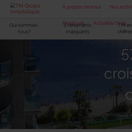
À propos de nous
Nos activi
Employés
Actualité/blog
Qui sommes-
Événements
TM en
nous?
marquants
chiffre
5
croi
o