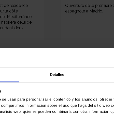
et de résidence
Ouverture de la première
ur la côte,
espagnole à Madrid.
del Mediterráneo,
inspirera celui de
 pendant deux
Detalles
s
TM en chiffres
b se usan para personalizar el contenido y los anuncios, ofrecer
s, compartimos información sobre el uso que haga del sitio web 
 análisis web, quienes pueden combinarla con otra información q