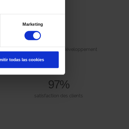
e en Espagne
Marketing
26
 - 2023
projets en cours de développement
itir todas las cookies
97%
satisfaction des clients