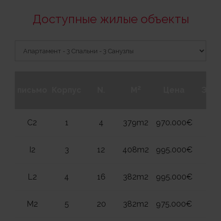
Доступные жилые объекты
2
письмо
Корпус
N.
M
Цена
Эта
C2
1
4
379m2
970.000€
2
I2
3
12
408m2
995.000€
2
L2
4
16
382m2
995.000€
2
M2
5
20
382m2
975.000€
2