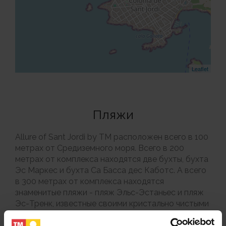
Leaflet
Пляжи
Allure of Sant Jordi by TM расположен всего в 100
метрах от Средиземного моря. Всего в 200
метрах от комплекса находятся две бухты, бухта
Эс Маркес и бухта Са Басса дес Каботс. А всего
в 300 метрах от комплекса находятся
знаменитые пляжи - пляж Эльс-Эстаньес и пляж
Эс-Тренк, известные своими кристально чистыми
бирюзовыми водами, белыми песками и
соседством с природным парком Эс-Тренк -