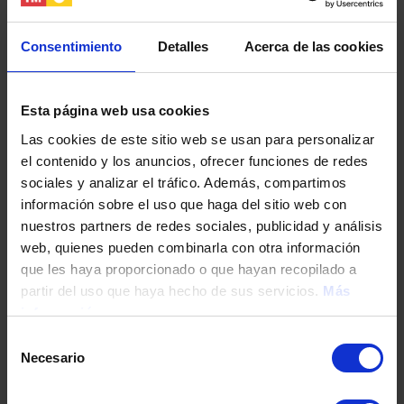
Салобрар. Пляж Эс Тренк протяженностью
более 2 километров с сосновыми лесами,
Consentimiento
Detalles
Acerca de las cookies
дюнами и солончаками на заднем плане в
охраняемой природной среде.
Esta página web usa cookies
Las cookies de este sitio web se usan para personalizar
el contenido y los anuncios, ofrecer funciones de redes
Интересные места
sociales y analizar el tráfico. Además, compartimos
información sobre el uso que haga del sitio web con
Колония де Сант Жорди - одна из самых
nuestros partners de redes sociales, publicidad y análisis
живописных деревень на Майорке. В прошлом
web, quienes pueden combinarla con otra información
эта деревня была известна своими традициями
que les haya proporcionado o que hayan recopilado a
рыболовства и тем, что здесь находится
partir del uso que haya hecho de sus servicios.
Más
солеварня S'Avall, одна из старейших в мире и
información
очень красивая благодаря своему характерному
Selección
розовому цвету. Это место, где вы можете
Necesario
de
позволить себе плениться красотой закатов с
Салинас де С'Аваль и островом Кабрера на
consentimiento
горизонте. Набережная, проходящая вдоль