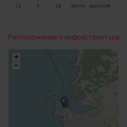
L2
6
24
382m2
990.000€
2
Расположение и инфраструктура
+
−