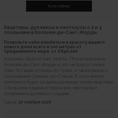
Купи сейчас
Квартиры, дуплексы и пентхаусы с 2 и 3
спальнями в Колония-де-Сант-Жорди.
Позвольте себе влюбиться в красоту вашего
нового дома всего в 100 метрах от
Средиземного моря. от
€690.000
Комплекс Allure of Sant Jordi by TM расположен в
Колония-де-Сант-Жорди, в 300 метрах от пляжа
Эльс-Эстаньес и пляжа Эс-Тренк, а также рядом с
солончаками Салинас-де-С'Аваль. В этом жилом
комплексе будет 24 дома различных типов: квартиры
с большими садами и террасами, пентхаусы с
соляриями и дуплексы с садами.
Сдача:
30 ноября 2026