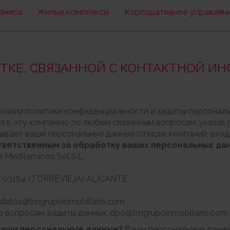
знеса
Жилые комплексы
Kорпоративное управлен
ТКЕ, СВЯЗАННОЙ С КОНТАКТНОЙ И
точили политики конфиденциальности и защиты персонал
я в эту компанию по любым связанным вопросам, указав п
вает ваши персональные данные (список компаний, входя
ответственным за обработку ваших персональных да
Mediterráneo Sol S.L.
 1, 03184 (TORREVIEJA) ALICANTE
datos@tmgrupoinmobiliario.com
 вопросам защиты данных: dpo@tmgrupoinmobiliario.com
ваши персональные данные?
Ваши персональные данные