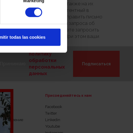
Marketing
ормате, в печатном виде, а также на их
онтролирующий орган, компетентный в
о прав. Для этого следует направить письмо
 веб-сайт www.agpd.es Образцы запроса об
шем веб-сайте. Вы также можете запросить
ующего органа www.agpd.es. При этом ваши
itir todas las cookies
политику
обработки
Принимаю
Подписаться
персональных
данных
Присоединяйтесь к нам
изнеса
Facebook
ьство
Twitter
 управление
Linkedin
Youtube
Instagram