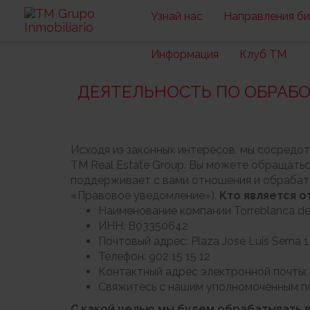
Узнай нас
Направления би
Информация
Клуб ТМ
ДЕЯТЕЛЬНОСТЬ ПО ОБРАБО
Исходя из законных интересов, мы сосредо
TM Real Estate Group. Вы можете обращатьс
поддерживает с вами отношения и обрабаты
«Правовое уведомление»).
Кто является 
Наименование компании Torreblanca del 
ИНН: B03350642
Почтовый адрес: Plaza José Luis Serna
Телефон: 902 15 15 12
Контактный адрес электронной почты: 
Свяжитесь с нашим уполномоченным по
С какой целью мы будем обрабатывать 