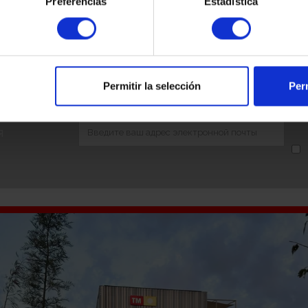
Preferencias
Estadística
есть на их вручение в общепринятом структурированном ф
бое заинтересованное лицо может подать претензию в к
чае, если это лицо не удовлетворено осуществлением ег
 адресу: С/Jorge Juan n.º 6, 28001 Madrid; или через его
азделе о политиках конфиденциальности и правах на на
нного лица, либо получить их через веб-сайт контролир
Permitir la selección
Perm
й или электронный адрес ответственного лица.
я
имости
О ТМ
Почему TM
О компании
Направления б
О компании
Наше обязател
ТМ в цифрах
Kорпоративное
Миссия, видение и ценности
Персонал
Миссия, видение и ценности
Новости TM