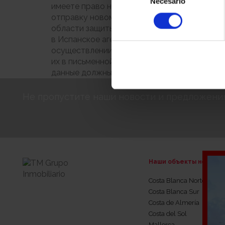
Necesario
de
имеете право на перенос ваших данных, то 
consentimiento
отправку новому ответственному лицу. Лю
области защиты данных, особенно в том слу
в Испанское агентство по защите данных, по
осуществлении ваших прав можно найти в р
их в письменной форме по адресу ответстве
данные должны быть отправлены на почтовы
Не пропустите наши новости и предложени
Наши объекты недвиж
Costa Blanca Norte
Costa Blanca Sur
Costa de Almería
Costa del Sol
Mallorca