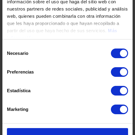
información sobre el uso que haga del sitio web con
Santa María Sea by TM
nuestros partners de redes sociales, publicidad y análisis
El Puig - Costa de Valencia
web, quienes pueden combinarla con otra información
que les haya proporcionado o que hayan recopilado a
partir del uso que haya hecho de sus servicios.
Más
Od €294.000
información
Selección
Necesario
de
consentimiento
Preferencias
Estadística
Zobacz szczegóły
Marketing