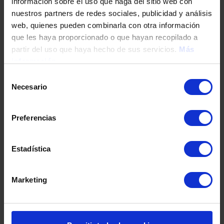
información sobre el uso que haga del sitio web con
nuestros partners de redes sociales, publicidad y análisis
web, quienes pueden combinarla con otra información
que les haya proporcionado o que hayan recopilado a
partir del uso que haya hecho de sus servicios.
Más
información
Selección
Necesario
de
consentimiento
Preferencias
Mediterráneo Responsable stärker en modell för
Estadística
bevarande av Medelhavet efter att ha tagit bort mer än
18 000 kilo avfall.
Marketing