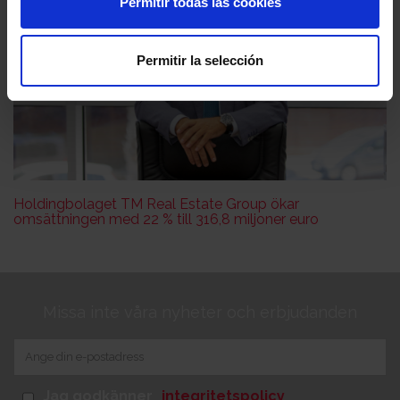
Permitir todas las cookies
Permitir la selección
Holdingbolaget TM Real Estate Group ökar
omsättningen med 22 % till 316,8 miljoner euro
Missa inte våra nyheter och erbjudanden
Jag godkänner
integritetspolicy