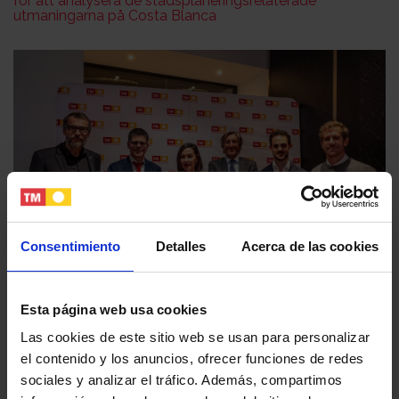
för att analysera de stadsplaneringsrelaterade
utmaningarna på Costa Blanca
Leaflet
Consentimiento
Detalles
Acerca de las cookies
Esta página web usa cookies
TM Real Estate Group och Valencia CF tar med sig
attraktionskraften från Medelhavskusten till Prague med
Las cookies de este sitio web se usan para personalizar
ett nytt internationellt evenemang.
el contenido y los anuncios, ofrecer funciones de redes
sociales y analizar el tráfico. Además, compartimos