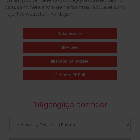
rymligt poolområde, coworking-yta och lekplats för
barn, samt flera andra gemensamma faciliteter som
höjer livskvaliteten i vardagen.
Dokument
Video
Foton på bygget
Hämta
PDF-fil
Tillgängliga bostäder