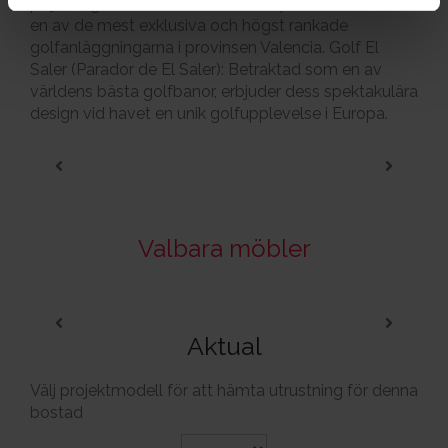
pinjeskogar. Med 27 hål fördelade på tre banor är det
en av de mest exklusiva och högst rankade
golfanläggningarna i provinsen Valencia. Golf El
Saler (Parador de El Saler): Betraktad som en av
världens bästa golfbanor, erbjuder dess spektakulära
design vid havet en unik golfupplevelse i Europa.
Valbara möbler
Aktual
Välj projektmodell för att hämta utrustning för denna
bostad