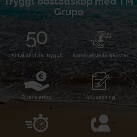
Tryggt bostadsköp med TM
Grupo
Antal år vi har byggt
Kommersiella tjänster
Finansiering
Anpassning