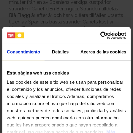
minuter från en av Spaniens verkliga kustpärlor:
stranden i Canet d’En Berenguer. Stranden tilldelas
Blå Flagg år efter år och har vid flera tillfällen utsetts
till en av Spaniens bästa stränder. Canets kust är
känd för sina över 1 200 meter av fin sand och
kristallklart vatten. Det skyddade dynsystemet och
den noggrant bevarade biologiska mångfalden
skapar en unik naturmiljö som förenar hög
Consentimiento
Detalles
Acerca de las cookies
livskvalitet med hållbarhet.
Esta página web usa cookies
Las cookies de este sitio web se usan para personalizar
Tjänster i området
el contenido y los anuncios, ofrecer funciones de redes
sociales y analizar el tráfico. Además, compartimos
Den utmärkta förbindelsen med Valencia och
información sobre el uso que haga del sitio web con
Sagunto gör det möjligt att njuta av en balanserad
nuestros partners de redes sociales, publicidad y análisis
livsstil där arbete, fritid och avkoppling samspelar på
web, quienes pueden combinarla con otra información
ett naturligt sätt. Området kompletteras av ett brett
que les haya proporcionado o que hayan recopilado a
och välutvecklat serviceutbud, med fritids- och
partir del uso que haya hecho de sus servicios.
Más