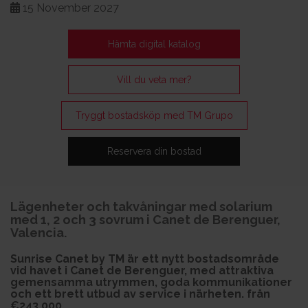
15 November 2027
Hämta digital katalog
Vill du veta mer?
Tryggt bostadsköp med TM Grupo
Reservera din bostad
Lägenheter och takvåningar med solarium
med 1, 2 och 3 sovrum i Canet de Berenguer,
Valencia.
Sunrise Canet by TM är ett nytt bostadsområde
vid havet i Canet de Berenguer, med attraktiva
gemensamma utrymmen, goda kommunikationer
och ett brett utbud av service i närheten. från
€243.000