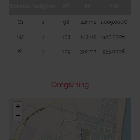
2
Bokstav
Fastighet
Nº
M
Pris
Vån
G1
1
98
225m2
1.009.000€
1
G2
1
103
193m2
960.000€
1
K1
1
109
302m2
955.000€
1
Omgivning
+
−