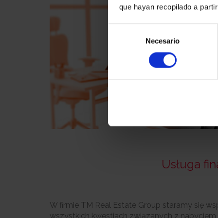
que hayan recopilado a parti
Selección
Necesario
de
consentimiento
Usługa fin
W firmie TM Real Estate Group staramy się ws
wszystkich kwestiach związanych z nabyciem m