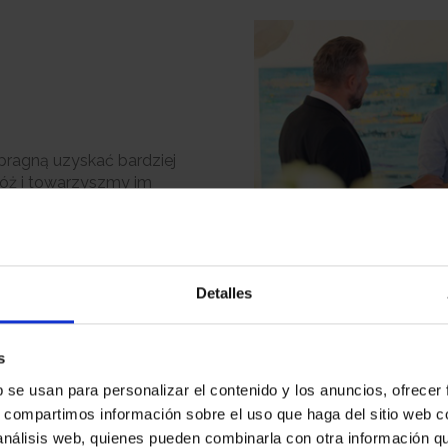
pragną uzyskać bardziej
óż i towarzyszmy im
ze w oparciu o potrzeby
zaoferować każdemu z nich
Detalles
s
b se usan para personalizar el contenido y los anuncios, ofrecer
s, compartimos información sobre el uso que haga del sitio web 
 análisis web, quienes pueden combinarla con otra información q