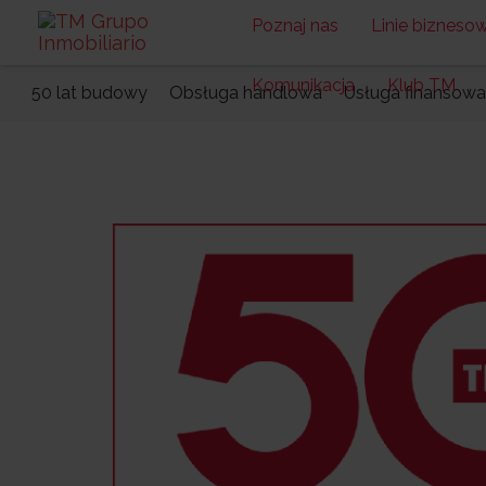
Poznaj nas
Linie bizneso
Komunikacja
Klub TM
50 lat budowy
Obsługa handlowa
Usługa finansowa