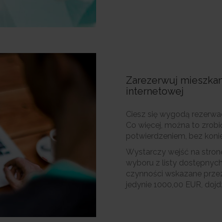
Zarezerwuj mieszkan
internetowej
Ciesz się wygodą rezerwac
Co więcej, można to zrob
potwierdzeniem, bez koni
Wystarczy wejść na stronę
wyboru z listy dostępnyc
czynności wskazane przez
jedynie 1000,00 EUR, dojd