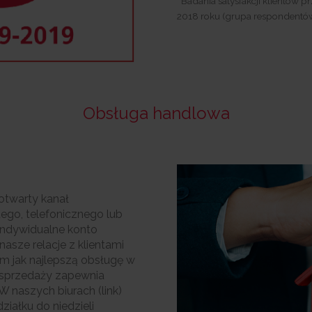
Badania satysfakcji klientów
2018 roku (grupa respondentów
Obsługa handlowa
otwarty kanał
ego, telefonicznego lub
indywidualne konto
nasze relacje z klientami
 im jak najlepszą obsługę w
. sprzedaży zapewnia
 naszych biurach (link)
iałku do niedzieli