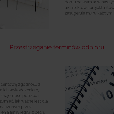
domu na wymiar w naszym
architektów i projektantó
zasugeruje mu w każdym p
Przestrzeganie terminów odbioru
rocentową zgodność z
ym ich wykończeniem,
a znajomość potrzeb i
mieć, jak ważne jest dla
znaczonym przez
enia firmy jedną z cech,