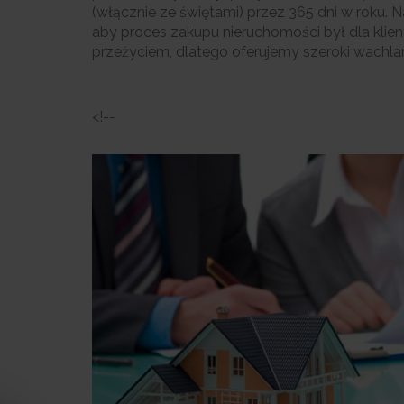
(włącznie ze świętami) przez 365 dni w roku. 
aby proces zakupu nieruchomości był dla kli
przeżyciem, dlatego oferujemy szeroki wachlar
<!--