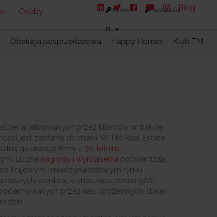
Blog
Klienci
Specjaliści
ne
Osoby
PL
u
Obsługa posprzedażowa
Happy Homes
Klub TM
ściej analizowanych przez klientów w trakcie
ści jest zaufanie do marki. W TM Real Estate
nalną gwarancję firmy z
50-letnim
ym. Liczne
nagrody i wyróżnienia
potwierdzają
iż na krajowym i międzynarodowym rynku
*
ja naszych klientów, wynosząca ponad 90%
,
 podejmowanych przez nas codziennych starań
rodzin.