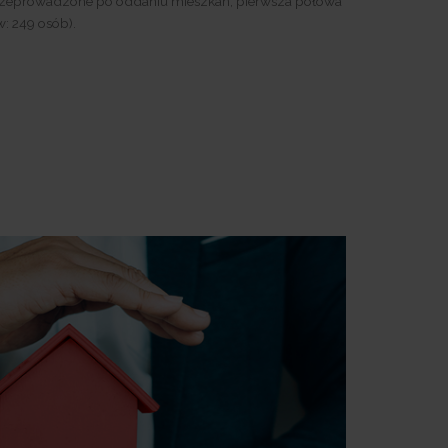
 przeprowadzone po oddaniu mieszkań, pierwsza połowa
: 249 osób).