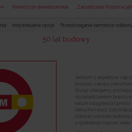
we
Inwestycje deweloperskie
Zarządzanie Korporacyj
nia
Indywidualne opcje
Przestrzeganie terminów odbior
50 lat budowy
Jednym z aspektów najczę
procesu zakupu nieruchomo
Group oferujemy profesjo
doświadczeniem branżow
nasze osiągnięcia i prest
nieruchomości. Satysfakc
stanowi odzwierciedlenie
o spełnienie marzeń wielu 
*