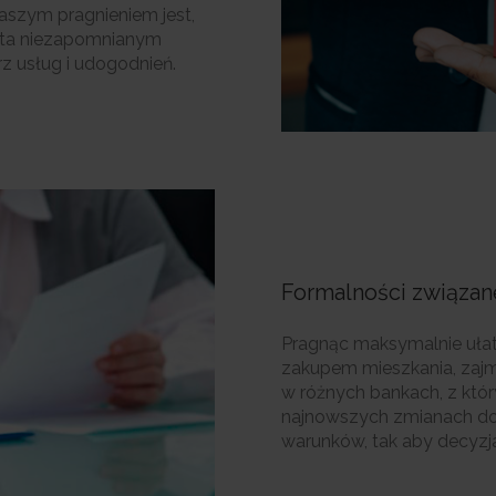
Naszym pragnieniem jest,
enta niezapomnianym
z usług i udogodnień.
Formalności związa
Pragnąc maksymalnie ułat
zakupem mieszkania, zajm
w różnych bankach, z któ
najnowszych zmianach do
warunków, tak aby decyzja 