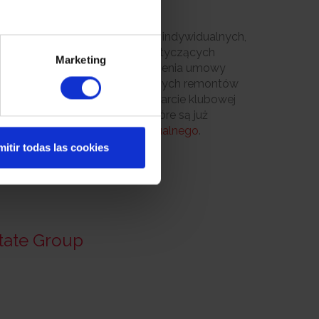
widualnych
tronie internetowej dla klientów indywidualnych,
ęp do wszystkich informacji dotyczących
Marketing
je przy tym możliwość sprawdzenia umowy
nia płatności, śledzenia zleconych remontów
placówki oferują zniżki, dzięki karcie klubowej
z innych udogodnień. Osoby, które są już
szamy na konto
klienta indywidualnego
.
itir todas las cookies
state Group