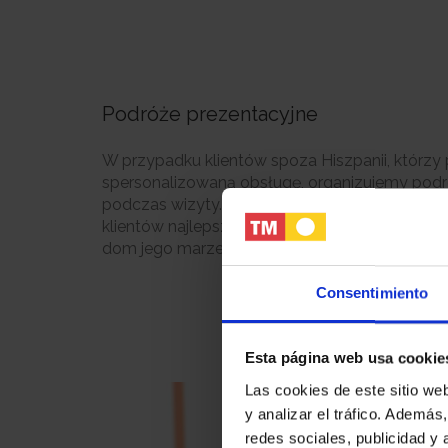
Podróże prezentacyjne
W przypadku klientów spoza Hiszpanii, którzy 
spersonalizowaną obsługę, organizujemy podr
podczas wizyty. Nasz zespół doradców wybier
klientów najlepsze opcje nieruchomości, aby 
dom jego marzeń.
Consentimiento
Esta página web usa cookie
Las cookies de este sitio we
y analizar el tráfico. Ademá
redes sociales, publicidad y