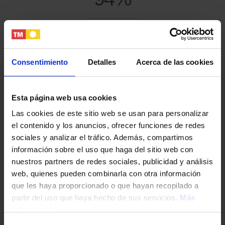
zadowolonych klientów
Consentimiento
Detalles
Acerca de las cookies
Esta página web usa cookies
Misja, wizja i wartości
Las cookies de este sitio web se usan para personalizar
el contenido y los anuncios, ofrecer funciones de redes
sociales y analizar el tráfico. Además, compartimos
información sobre el uso que haga del sitio web con
nuestros partners de redes sociales, publicidad y análisis
Nasza misja, wizja i wartości reprezentują
web, quienes pueden combinarla con otra información
właściwe nam rozumienia tego, w co
que les haya proporcionado o que hayan recopilado a
wierzymy, w co się angażujemy i do czego
partir del uso que haya hecho de sus servicios.
Más
dążymy jako organizacja. Stanowią one
información
centralną oś naszego korporacyjnego DNA i