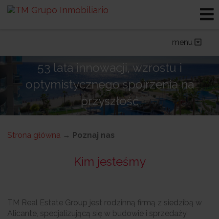
Kim jesteśmy
Osiągnięcia
TM in figures
Wyróżnienia i nagrody
menu
Lokalizacja
Nasze witryny
53 lata innowacji, wzrostu i
optymistycznego spojrzenia na
przyszłość
Strona główna
→
Poznaj nas
Kim jesteśmy
TM Real Estate Group jest rodzinną firmą z siedzibą w
Alicante, specjalizującą się w budowie i sprzedaży