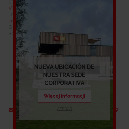
03184 Torrevieja (Alicante)
View in Google Maps
Tel.: +34 965 71 20 11
info@tmgrupoinmobiliario.com
Od poniedziałku do piątku: 09:00 to 20:00
Sobota: 10:00 to 14:00
NUEVA UBICACIÓN DE
NUESTRA SEDE
CORPORATIVA
Usługi handlowe 902 15
Więcej informacji
15 12
CERRAR
Obsługa
posprzedażowa 902 15 15
34