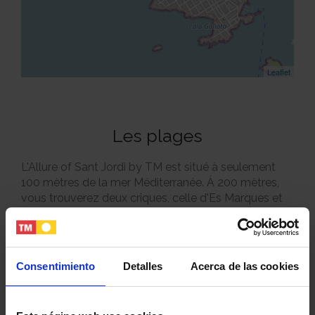
Leaflet
Les plages
L'Allure of Sant Jordi by TM est situé à seulement
100 mètres de la mer Méditerranée. À 200 mètres,
vous trouverez deux criques, celle d'Es Marques et
celle de Sa Bassa des Cabots. Et à 300 mètres du
complexe, on trouve les plages emblématiques
d'Els Estanys et d'Es Trenc, toutes deux célèbres
pour leurs eaux turquoise et cristallines, leur sable
Consentimiento
Detalles
Acerca de las cookies
blanc et leur proximité avec le parc naturel d'Es
Trenc - Salobrar. La plage d'Es Trenc s'étend sur plus
de 2 kilomètres, avec des pinèdes, des dunes et des