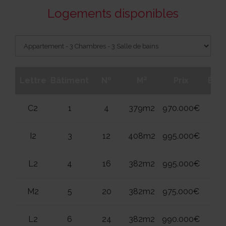
Logements disponibles
2
Lettre
Bâtiment
Nº
M
Prix
Éta
C2
1
4
379m2
970.000€
2
I2
3
12
408m2
995.000€
2
L2
4
16
382m2
995.000€
2
M2
5
20
382m2
975.000€
2
L2
6
24
382m2
990.000€
2