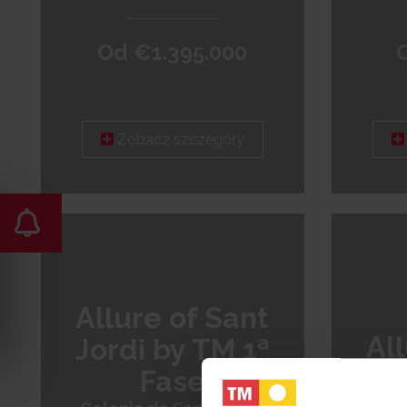
Od €1.395.000
Zobacz szczegóły
Allure of Sant
Al
Jordi by TM 1ª
Jo
Fase