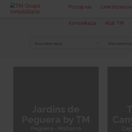
Poznaj nas
Linie bizneso
Komunikacja
Klub TM
Wszystkie rejony
Wszystkie typ
Costa de Almería
Costa Blanca S
+
−
Jardins de
T
Peguera by TM
Can
Peguera - Mallorca
Cap