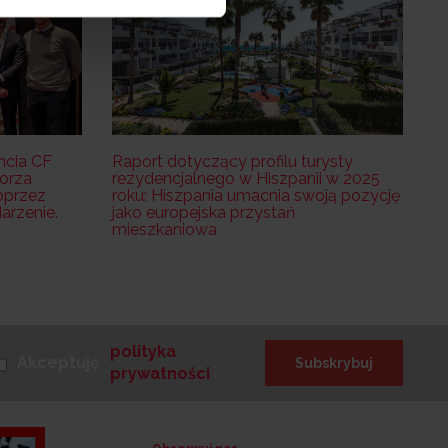
ncia CF
Raport dotyczący profilu turysty
orza
rezydencjalnego w Hiszpanii w 2025
oprzez
roku: Hiszpania umacnia swoją pozycję
rzenie.
jako europejska przystań
mieszkaniowa
polityka
Akceptuję
Subskrybuj
prywatności