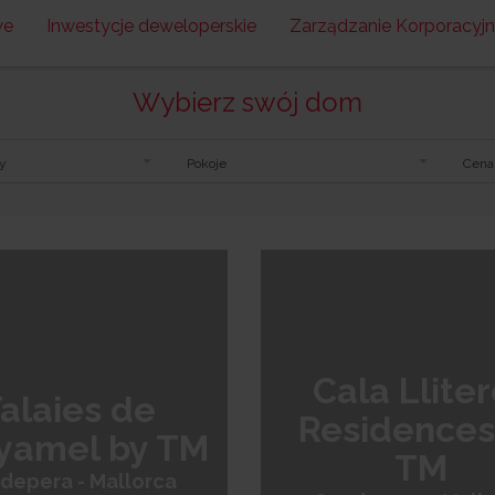
we
Inwestycje deweloperskie
Zarządzanie Korporacyj
Wybierz swój dom
y
Pokoje
Cena
ur
Costa Blanca Norte
Mallorca
Murcia
Costa
Cala Llite
alaies de
Residences
yamel by TM
TM
depera - Mallorca