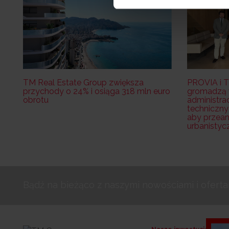
TM Real Estate Group zwiększa
PROVIA i T
przychody o 24% i osiąga 318 mln euro
gromadzą w
obrotu
administrac
techniczny
aby przea
urbanistyc
Bądź na bieżąco z naszymi nowościami i ofert