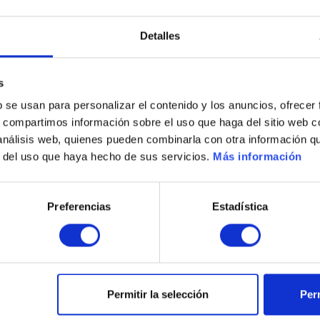
Fase
nia de Sant Jordi -
Detalles
Mallorca
s
b se usan para personalizar el contenido y los anuncios, ofrecer
Zobacz szczegóły
s, compartimos información sobre el uso que haga del sitio web 
 análisis web, quienes pueden combinarla con otra información q
r del uso que haya hecho de sus servicios.
Más información
Preferencias
Estadística
Aktualności
Permitir la selección
Perm