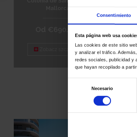
Colonia de Sant Jordi -
Mallorca
Colo
Consentimiento
Od €690.000
Esta página web usa cookie
Las cookies de este sitio we
Zobacz szczegóły
y analizar el tráfico. Ademá
redes sociales, publicidad y
que hayan recopilado a parti
Selección
Necesario
de
consentimiento