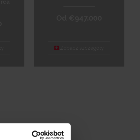
orca
Od €947.000
0
ły
Zobacz szczegóły
Leaflet