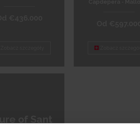
Capdepera - Mall
Od €436.000
Od €597.00
Zobacz szczegóły
Zobacz szczegó
lure of Sant
rdi by TM 2ª