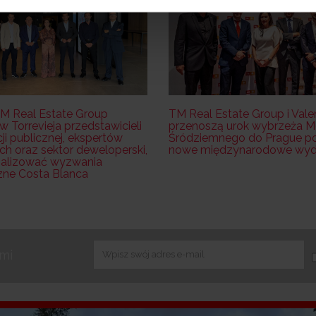
M Real Estate Group
TM Real Estate Group i Vale
 Torrevieja przedstawicieli
przenoszą urok wybrzeża M
ji publicznej, ekspertów
Śródziemnego do Prague p
ch oraz sektor deweloperski,
nowe międzynarodowe wyda
nalizować wyzwania
zne Costa Blanca
ami