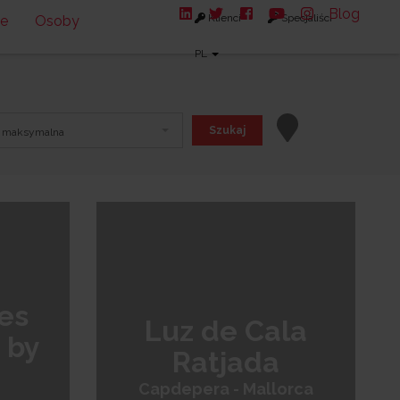
Blog
Klienci
Specjaliści
ne
Osoby
PL
Szukaj
 maksymalna
 Cálida
Costa del Sol
México
res
Luz de Cala
 by
Ratjada
Capdepera - Mallorca