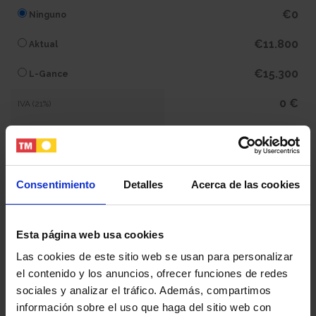
€0
Ninguno
€11.800
Aktual
€15.300
L-Gance
0 €
IVA (21%)
0 €
Subtotal
200.200 €
Total
Consentimiento
Detalles
Acerca de las cookies
Tu nombre y apellidos
Esta página web usa cookies
Las cookies de este sitio web se usan para personalizar
el contenido y los anuncios, ofrecer funciones de redes
Tu email
sociales y analizar el tráfico. Además, compartimos
información sobre el uso que haga del sitio web con