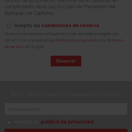
función de su condición (persona física o jurídica), en
cumplimiento de la Ley 10/2010 de Prevención del
Blanqueo de Capitales.
Acepto las
condiciones de reserva
Todos los campos son obligatorios. Este sitio está protegido por
reCAPTCHA y se aplican las
Políticas de privacidad
y los
Términos
de servicio
de Google
Reservar
No te pierdas nuestras novedades y ofertas
Acepto la
política de privacidad