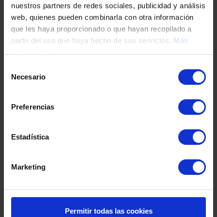
nuestros partners de redes sociales, publicidad y análisis
Tu teléfono
web, quienes pueden combinarla con otra información
que les haya proporcionado o que hayan recopilado a
partir del uso que haya hecho de sus servicios.
Más
información
DNI / Pasaporte / NIE
Selección
Necesario
de
consentimiento
Fecha de nacimiento
Preferencias
Dirección
Estadística
Marketing
Código postal
Población
Permitir todas las cookies