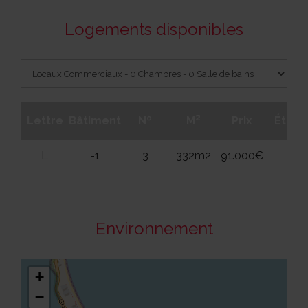
Logements disponibles
2
Lettre
Bâtiment
Nº
M
Prix
Étage
L
-1
3
332m2
91.000€
-1
Environnement
+
−