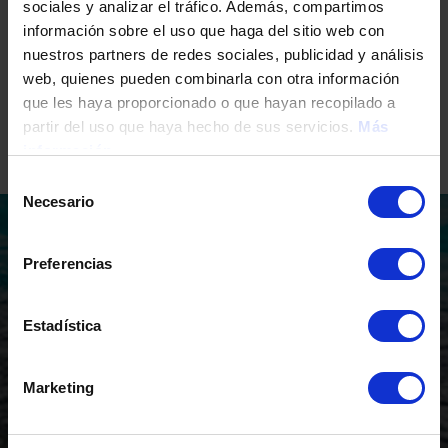
sociales y analizar el tráfico. Además, compartimos
información sobre el uso que haga del sitio web con
nuestros partners de redes sociales, publicidad y análisis
web, quienes pueden combinarla con otra información
Share
Share
Share
que les haya proporcionado o que hayan recopilado a
partir del uso que haya hecho de sus servicios.
Más
información
Selección
Necesario
de
consentimiento
Pourquoi choisir TM Grupo
Preferencias
pour investir en Espagne?
Estadística
Marketing
Années dans la
Accueil commercial
construction