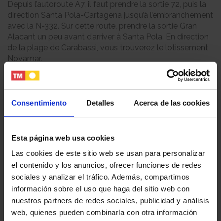
Depuis l’autoroute A7, il faut prendre la sortie 72, puis la
direction Santa Pola-Cartagena jusqu’à l’embranchement
avec la N-332. Sur cette route, prendre la sortie Gran
Alacant un peu avant d’arriver à Santa Pola. En direction
de la plage de Carabassi, vous trouverez le lotissement
Novamar.
Consentimiento
Detalles
Acerca de las cookies
Vues depuis le logement
Esta página web usa cookies
Las cookies de este sitio web se usan para personalizar
el contenido y los anuncios, ofrecer funciones de redes
Share
Share
Share
sociales y analizar el tráfico. Además, compartimos
información sobre el uso que haga del sitio web con
nuestros partners de redes sociales, publicidad y análisis
web, quienes pueden combinarla con otra información