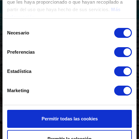
que les haya proporcionado o que hayan recopilado a
partir del uso que haya hecho de sus servicios.
Más
Pourquoi choisir TM Grupo
información
pour investir en Espagne?
Selección
Necesario
de
consentimiento
Preferencias
Années dans la
Accueil commercial
Estadística
construction
Marketing
Permitir todas las cookies
Financement
Personnalisation
Permitir la selección