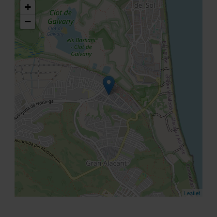
+
−
Leaflet