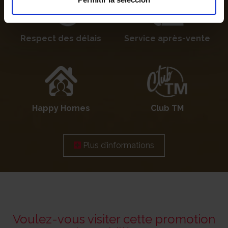
Respect des délais
Service après-vente
Happy Homes
Club TM
Plus d’informations
Voulez-vous visiter cette promotion