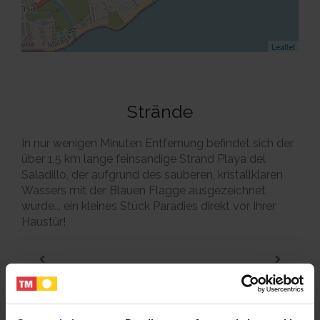
Leaflet
Strände
In nur wenigen Minuten Entfernung befindet sich der
über 1,5 km lange feinsandige Strand Playa del
Saladillo, der aufgrund des sauberen, kristallklaren
Wassers mit der Blauen Flagge ausgezeichnet
wurde... ein kleines Stück Paradies direkt vor Ihrer
Haustür!
Dienstleistungen in der