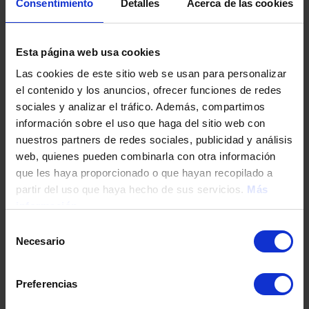
Umgebung
Consentimiento
Detalles
Acerca de las cookies
In der Nähe der Urbanisation steht ein
umfangreiches Dienstleistungsangebot mit
Esta página web usa cookies
Supermärkten, Banken, Restaurants, Apotheke usw.
Las cookies de este sitio web se usan para personalizar
zur Verfügung. Für Sportfans gibt es einen
el contenido y los anuncios, ofrecer funciones de redes
Tennisclub und die örtlichen Mehrzweck-
sociales y analizar el tráfico. Además, compartimos
Sportanlagen. In wenigen Minuten Entfernung lockt
información sobre el uso que haga del sitio web con
gleich am Strand die einladende Einkaufsgalerie
nuestros partners de redes sociales, publicidad y análisis
Laguna Village.
web, quienes pueden combinarla con otra información
que les haya proporcionado o que hayan recopilado a
partir del uso que haya hecho de sus servicios.
Más
información
Golfplätze
Selección
Necesario
de
Die Costa del Sol ist der ideale Ort für alle Golffans.
consentimiento
Unweit der Wohnanlage befinden sich die Golfplätze
La Resina, El Paraíso, Atalaya und Real Club de Golf,
Preferencias
die zum Teil international bekannt und