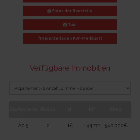
Fotos der Baustelle
Tour
Herunterladen
PDF-Merkblatt
Verfügbare Immobilien
2
Buchstabe
Block
N.
M
Preis
Et
A0.5
2
18
144m2
540.000€