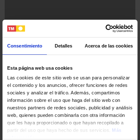
Consentimiento
Detalles
Acerca de las cookies
Coronella Living by TM
Esta página web usa cookies
Torrevieja (Alicante) - Costa Blanca Sur
Las cookies de este sitio web se usan para personalizar
el contenido y los anuncios, ofrecer funciones de redes
sociales y analizar el tráfico. Además, compartimos
Desde €272.000
información sobre el uso que haga del sitio web con
nuestros partners de redes sociales, publicidad y análisis
web, quienes pueden combinarla con otra información
que les haya proporcionado o que hayan recopilado a
partir del uso que haya hecho de sus servicios.
Más
información