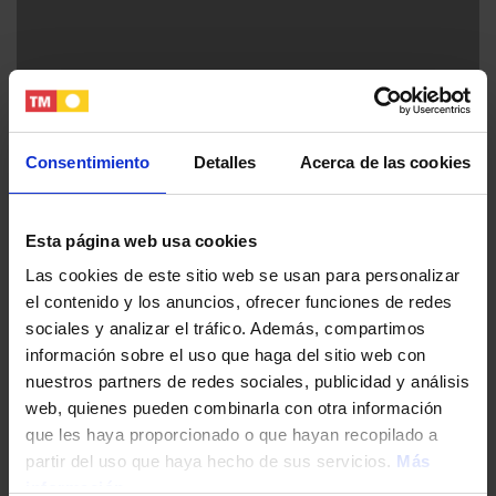
Consentimiento
Detalles
Acerca de las cookies
Coronella Living by TM
Esta página web usa cookies
Torrevieja (Alicante) - Costa Blanca Sur
Las cookies de este sitio web se usan para personalizar
el contenido y los anuncios, ofrecer funciones de redes
sociales y analizar el tráfico. Además, compartimos
Desde €272.000
información sobre el uso que haga del sitio web con
nuestros partners de redes sociales, publicidad y análisis
web, quienes pueden combinarla con otra información
que les haya proporcionado o que hayan recopilado a
partir del uso que haya hecho de sus servicios.
Más
información