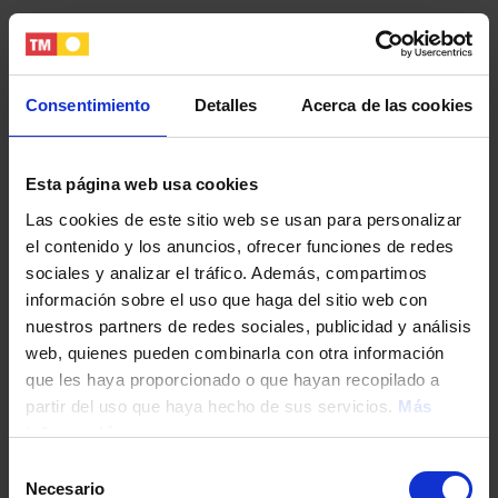
Интересные места
Consentimiento
Detalles
Acerca de las cookies
Бусот – это тихая деревня с населением около
3000 человек у подножия горного хребта
Esta página web usa cookies
Кабесо-д’Ор, где расположены знаменитые
пещеры Канелобре. Рядом с жилым комплексом
Las cookies de este sitio web se usan para personalizar
вы найдете все необходимые услуги:
el contenido y los anuncios, ofrecer funciones de redes
муниципальный спортивный центр, супермаркет и
sociales y analizar el tráfico. Además, compartimos
кафе, а также в 5 минутах езды на машине –
información sobre el uso que haga del sitio web con
городской центр Бусот, где расположены
nuestros partners de redes sociales, publicidad y análisis
учебные заведения и поликлиника. В 10 минутах
web, quienes pueden combinarla con otra información
езды на машине расположены урбанизации
que les haya proporcionado o que hayan recopilado a
Мучамель, Кампельо и Сан-Хуан. А в получасе
partir del uso que haya hecho de sus servicios.
Más
езды на машине – Аликанте и его аэропорт.
información
Selección
Necesario
de