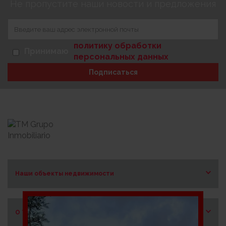
Не пропустите наши новости и предложения
политику обработки
Принимаю
персональных данных
Подписаться
Наши объекты недвижимости
Costa Blanca Norte
Costa Blanca Sur
О ТМ
Costa de Almería
Costa del Sol