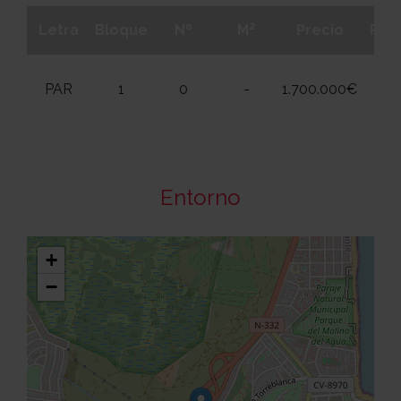
2
Letra
Bloque
Nº
M
Precio
Plan
PAR
1
0
-
1.700.000€
Entorno
+
−