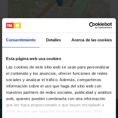
Consentimiento
Detalles
Acerca de las cookies
Esta página web usa cookies
Leaflet
Las cookies de este sitio web se usan para personalizar
el contenido y los anuncios, ofrecer funciones de redes
Share
Share
Share
sociales y analizar el tráfico. Además, compartimos
información sobre el uso que haga del sitio web con
nuestros partners de redes sociales, publicidad y análisis
web, quienes pueden combinarla con otra información
que les haya proporcionado o que hayan recopilado a
Porqué TM
partir del uso que haya hecho de sus servicios.
Más
información