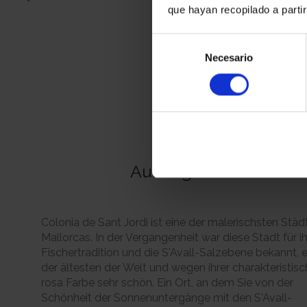
que hayan recopilado a parti
Selección
Necesario
de
consentimiento
Ausflugsziele
Colonia de Sant Jordi ist eine der malerischsten Städ
Mallorcas. In der Vergangenheit war diese Stadt für i
Fischertradition und die S'Avall-Salzebene bekannt, 
der ältesten der Welt und wegen ihrer charakteristis
rosa Farbe sehr schön. Ein Ort, an dem Sie von der
Schönheit der Sonnenuntergänge mit den S'Avall-