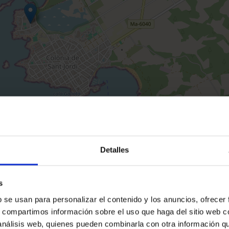
November
47m2
-
970.000€
Res
2026
Strände
Detalles
s
Allure of Sant Jordi by TM genießt seine Lage nu
b se usan para personalizar el contenido y los anuncios, ofrecer
Meter vom Mittelmeer entfernt. Auf 200 Metern
s, compartimos información sobre el uso que haga del sitio web 
Entfernung gibt es zwei Buchten, die Bucht Es 
und die Bucht Sa Bassa des Cabots. Und nur 30
 análisis web, quienes pueden combinarla con otra información q