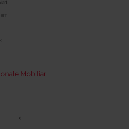
iert
inem
k.
ionale Mobiliar