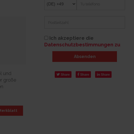
Ich akzeptiere die
Datenschutzbestimmungen zu
Absenden
l und
Share
Share
Share
er große
en
erkblatt