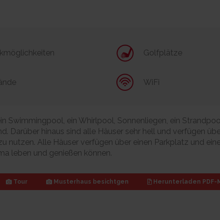
kmöglichkeiten
Golfplätze
ände
WiFi
 Swimmingpool, ein Whirlpool, Sonnenliegen, ein Strandpoo
d. Darüber hinaus sind alle Häuser sehr hell und verfügen üb
zu nutzen. Alle Häuser verfügen über einen Parkplatz und ein
lima leben und genießen können.
Tour
Musterhaus besichtgen
Herunterladen
PDF-M