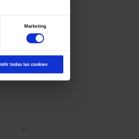
nc, die
und
Marketing
 Es
esen in
itir todas las cookies