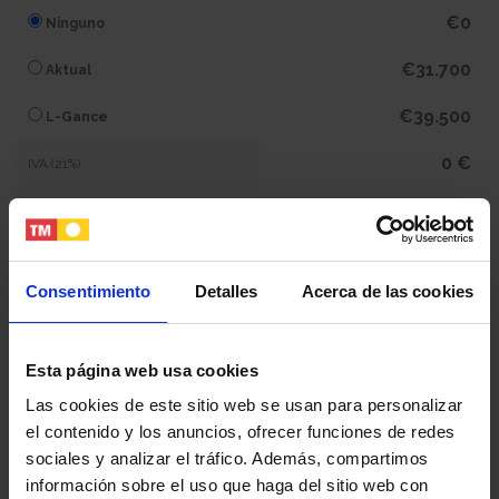
€0
Ninguno
€31.700
Aktual
€39.500
L-Gance
0 €
IVA (21%)
0 €
Subtotal
969.100 €
Total
Consentimiento
Detalles
Acerca de las cookies
Tu nombre y apellidos
Esta página web usa cookies
Las cookies de este sitio web se usan para personalizar
el contenido y los anuncios, ofrecer funciones de redes
Tu email
sociales y analizar el tráfico. Además, compartimos
información sobre el uso que haga del sitio web con