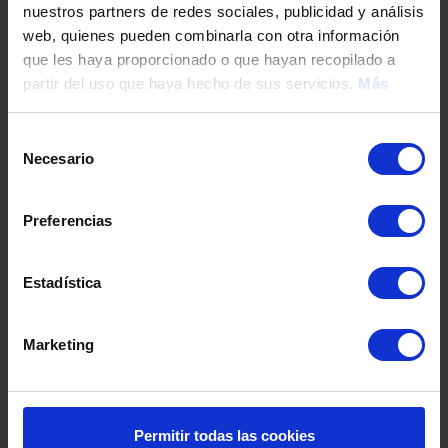
nuestros partners de redes sociales, publicidad y análisis
Tu teléfono
web, quienes pueden combinarla con otra información
que les haya proporcionado o que hayan recopilado a
partir del uso que haya hecho de sus servicios.
Más
información
DNI / Pasaporte / NIE
Selección
Necesario
de
consentimiento
Fecha de nacimiento
Preferencias
Dirección
Estadística
Marketing
Código postal
Población
Permitir todas las cookies