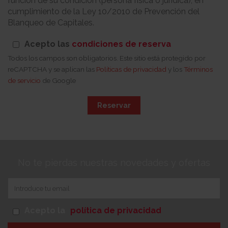
función de su condición (persona física o jurídica), en
cumplimiento de la Ley 10/2010 de Prevención del
Blanqueo de Capitales.
Acepto las
condiciones de reserva
Todos los campos son obligatorios. Este sitio está protegido por
reCAPTCHA y se aplican las
Políticas de privacidad
y los
Términos
de servicio
de Google
Reservar
No te pierdas nuestras novedades y ofertas
Acepto la
política de privacidad