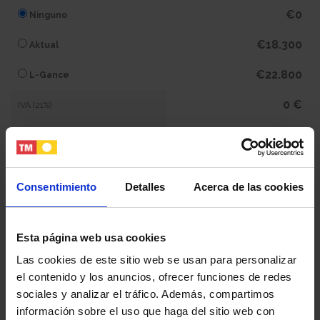
€0
Ninguno
€18.300
Aktual
€22.800
L-Gance
0 €
IVA (21%)
0 €
Subtotal
594.000 €
Total
Consentimiento
Detalles
Acerca de las cookies
Tu nombre y apellidos
Esta página web usa cookies
Las cookies de este sitio web se usan para personalizar
el contenido y los anuncios, ofrecer funciones de redes
Tu email
sociales y analizar el tráfico. Además, compartimos
información sobre el uso que haga del sitio web con