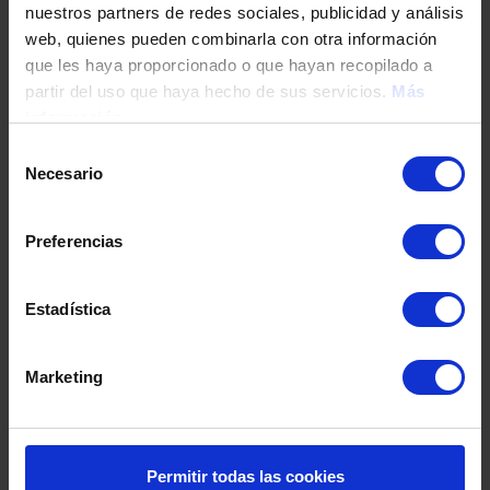
nuestros partners de redes sociales, publicidad y análisis
Tu teléfono
web, quienes pueden combinarla con otra información
que les haya proporcionado o que hayan recopilado a
partir del uso que haya hecho de sus servicios.
Más
información
DNI / Pasaporte / NIE
Selección
Necesario
de
consentimiento
Fecha de nacimiento
Preferencias
Dirección
Estadística
Marketing
Código postal
Población
Permitir todas las cookies