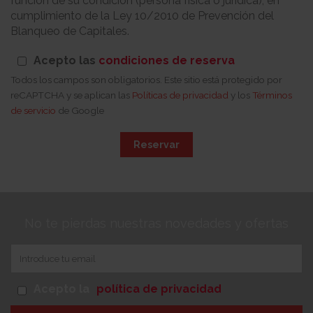
función de su condición (persona física o jurídica), en
cumplimiento de la Ley 10/2010 de Prevención del
Blanqueo de Capitales.
Acepto las
condiciones de reserva
Todos los campos son obligatorios. Este sitio está protegido por
reCAPTCHA y se aplican las
Políticas de privacidad
y los
Términos
de servicio
de Google
Reservar
No te pierdas nuestras novedades y ofertas
Acepto la
política de privacidad