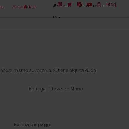
Blog
Clientes
Profesionales
as
Actualidad
ES
 ahora mismo su reserva. Si tiene alguna duda,
Entrega:
Llave en Mano
149m2
-
s:
Solarium:
Forma de pago