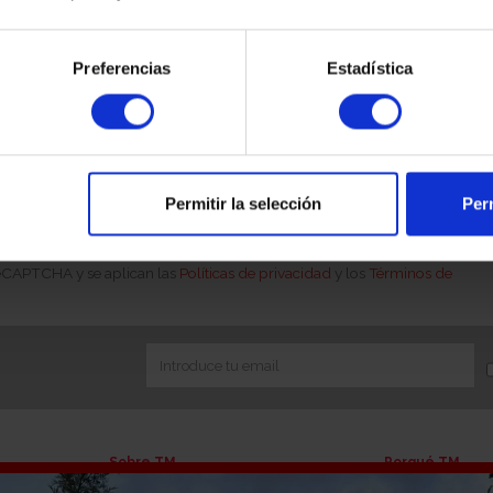
Preferencias
Estadística
 online sea uno de los futuros titulares de la compraventa.
á en contacto con usted para solicitar acreditación de su
ue es obligatorio aportar la documentación sobre el origen de
o jurídica), en cumplimiento de la Ley 10/2010 de Prevención
Permitir la selección
Perm
 reCAPTCHA y se aplican las
Políticas de privacidad
y los
Términos de
Sobre TM
Porqué TM