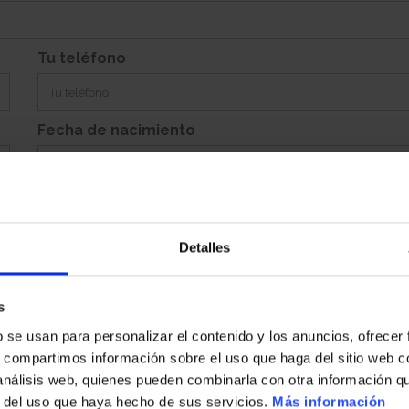
Si
Garaje:
Equipamiento:
Incluye Aparc. Ab. Con Trastero 20, Aparcamiento Abierto 23
Tu teléfono
Fecha de nacimiento
Detalles
Población
s
b se usan para personalizar el contenido y los anuncios, ofrecer
País
s, compartimos información sobre el uso que haga del sitio web 
 análisis web, quienes pueden combinarla con otra información q
r del uso que haya hecho de sus servicios.
Más información