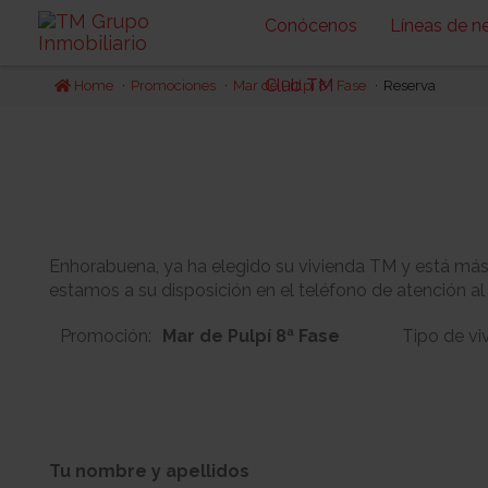
Conócenos
Líneas de n
Club TM
Home
Promociones
Mar de Pulpí 8ª Fase
Reserva
Enhorabuena, ya ha elegido su vivienda TM y está más c
estamos a su disposición en el teléfono de atención al
Promoción:
Mar de Pulpí 8ª Fase
Tipo de vi
1
0
Bloque:
Planta:
Tu nombre y apellidos