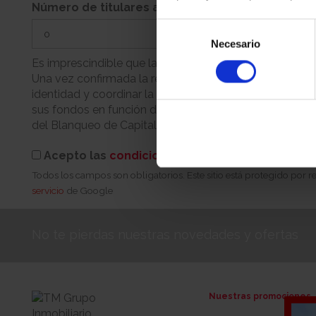
Número de titulares adicionales
Selección
Necesario
de
consentimiento
Es imprescindible que la persona que realiza la reserva
Una vez confirmada la reserva, nuestro equipo se pondr
identidad y coordinar la cita para la firma. Recuerde q
sus fondos en función de su condición (persona física 
del Blanqueo de Capitales.
Acepto las
condiciones de reserva
Todos los campos son obligatorios. Este sitio está protegido por
servicio
de Google
No te pierdas nuestras novedades y ofertas
Nuestras promociones