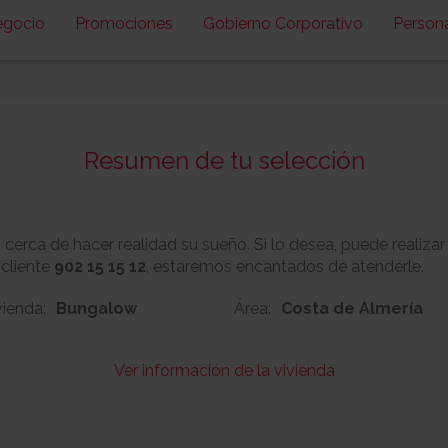
egocio
Promociones
Gobierno Corporativo
Person
Resumen de tu selección
erca de hacer realidad su sueño. Si lo desea, puede realizar
 cliente
902 15 15 12
, estaremos encantados de atenderle.
vienda:
Bungalow
Área:
Costa de Almería
Ver información de la vivienda
5
Nº:
Metros cuadrado