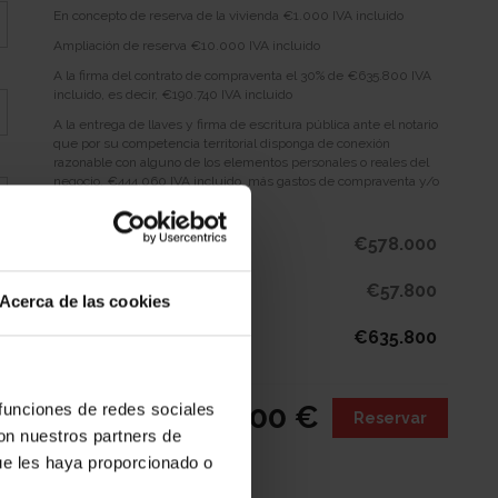
-
En concepto de reserva de la vivienda €1.000 IVA incluido
Descargar planos
Ampliación de reserva €10.000 IVA incluido
A la firma del contrato de compraventa el 30% de €635.800 IVA
incluido, es decir, €190.740 IVA incluido
A la entrega de llaves y firma de escritura pública ante el notario
que por su competencia territorial disponga de conexión
razonable con alguno de los elementos personales o reales del
negocio, €444.060 IVA incluido, más gastos de compraventa y/o
hipoteca
€578.000
Precio IVA no incluido
€57.800
IVA (10%)
Acerca de las cookies
€635.800
Subtotal
635.800 €
 funciones de redes sociales
Total
Reservar
con nuestros partners de
ue les haya proporcionado o