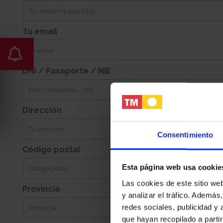
67m2
Este
Jardin:
Orientacion:
Tu email
DNI / Pasaporte / NIE
Dirección
Consentimiento
Código postal
Esta página web usa cookie
Las cookies de este sitio we
Provincia
y analizar el tráfico. Ademá
redes sociales, publicidad y
que hayan recopilado a parti