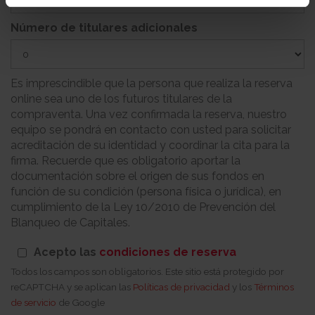
Número de titulares adicionales
Es imprescindible que la persona que realiza la reserva
online sea uno de los futuros titulares de la
compraventa. Una vez confirmada la reserva, nuestro
equipo se pondrá en contacto con usted para solicitar
acreditación de su identidad y coordinar la cita para la
firma. Recuerde que es obligatorio aportar la
documentación sobre el origen de sus fondos en
función de su condición (persona física o jurídica), en
cumplimiento de la Ley 10/2010 de Prevención del
Blanqueo de Capitales.
Acepto las
condiciones de reserva
Todos los campos son obligatorios. Este sitio está protegido por
reCAPTCHA y se aplican las
Políticas de privacidad
y los
Términos
de servicio
de Google