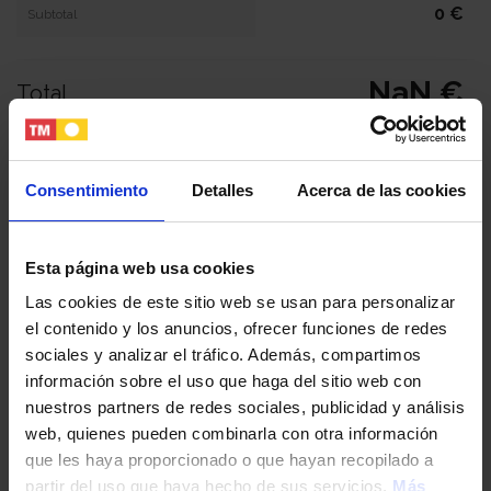
0 €
Subtotal
NaN €
Total
Tu nombre y apellidos
Consentimiento
Detalles
Acerca de las cookies
Tu email
Esta página web usa cookies
Las cookies de este sitio web se usan para personalizar
el contenido y los anuncios, ofrecer funciones de redes
Tu teléfono
sociales y analizar el tráfico. Además, compartimos
información sobre el uso que haga del sitio web con
nuestros partners de redes sociales, publicidad y análisis
DNI / Pasaporte / NIE
web, quienes pueden combinarla con otra información
que les haya proporcionado o que hayan recopilado a
partir del uso que haya hecho de sus servicios.
Más