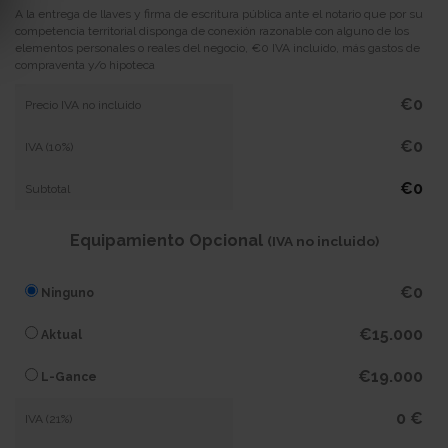
A la entrega de llaves y firma de escritura pública ante el notario que por su
competencia territorial disponga de conexión razonable con alguno de los
elementos personales o reales del negocio, €0 IVA incluido, más gastos de
compraventa y/o hipoteca
€0
Precio IVA no incluido
€0
IVA (10%)
€0
Subtotal
Equipamiento Opcional
(IVA no incluido)
€0
Ninguno
€15.000
Aktual
€19.000
L-Gance
0 €
IVA (21%)