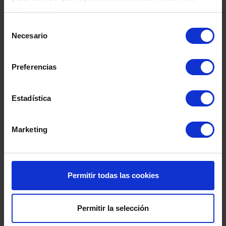
Fecha de nacimiento
información
Selección
Necesario
de
Dirección
consentimiento
Preferencias
Código postal
Estadística
Población
Marketing
Provincia
Permitir todas las cookies
País
Permitir la selección