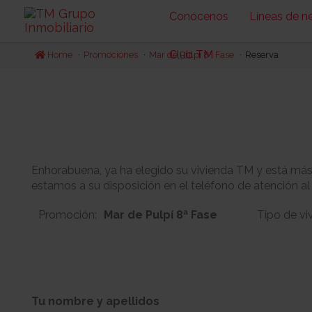
Conócenos
Líneas de n
Club TM
Home
Promociones
Mar de Pulpí 8ª Fase
Reserva
Enhorabuena, ya ha elegido su vivienda TM y está más c
estamos a su disposición en el teléfono de atención al
Promoción:
Mar de Pulpí 8ª Fase
Tipo de vi
10
1
Bloque:
Planta:
Tu nombre y apellidos