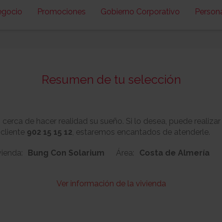
egocio
Promociones
Gobierno Corporativo
Person
Resumen de tu selección
erca de hacer realidad su sueño. Si lo desea, puede realizar
 cliente
902 15 15 12
, estaremos encantados de atenderle.
vienda:
Bung Con Solarium
Área:
Costa de Almería
Ver información de la vivienda
142
Nº:
Metros cuadrado