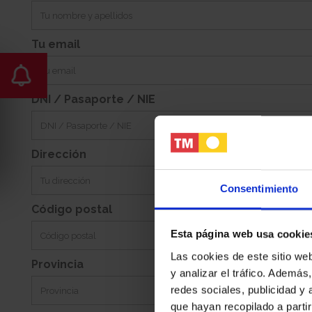
-
Noroest
Jardin:
Orientacion:
Tu email
DNI / Pasaporte / NIE
Dirección
Consentimiento
Código postal
Esta página web usa cookie
Las cookies de este sitio we
Provincia
y analizar el tráfico. Ademá
redes sociales, publicidad y
que hayan recopilado a parti