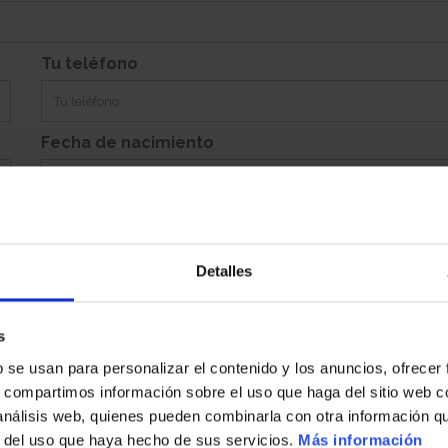
e
Si
Garaje:
Equipamiento:
Incluye Aparcamiento Abierto 169
Tu teléfono
Fecha de nacimiento
Detalles
Población
s
b se usan para personalizar el contenido y los anuncios, ofrecer
País
s, compartimos información sobre el uso que haga del sitio web 
 análisis web, quienes pueden combinarla con otra información q
r del uso que haya hecho de sus servicios.
Más información