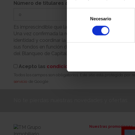
Número de titulares adicionales
Selección
Necesario
de
consentimiento
Es imprescindible que la persona que realiza la reserva
Una vez confirmada la reserva, nuestro equipo se pondr
identidad y coordinar la cita para la firma. Recuerde q
sus fondos en función de su condición (persona física 
del Blanqueo de Capitales.
Acepto las
condiciones de reserva
Todos los campos son obligatorios. Este sitio está protegido por
servicio
de Google
No te pierdas nuestras novedades y ofertas
Nuestras promociones