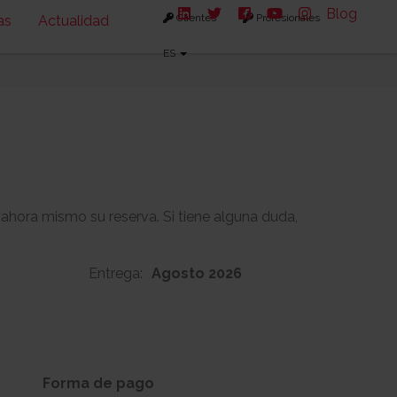
Blog
Clientes
Profesionales
as
Actualidad
ES
 ahora mismo su reserva. Si tiene alguna duda,
Entrega:
Agosto 2026
157m2
62m2
s:
Solarium:
Forma de pago