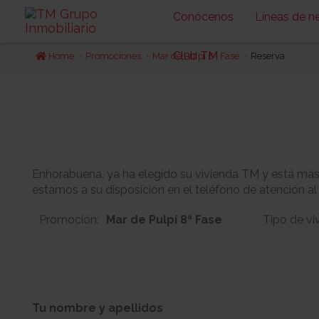
Conócenos
Líneas de n
Club TM
Home
Promociones
Mar de Pulpí 8ª Fase
Reserva
Enhorabuena, ya ha elegido su vivienda TM y está más c
estamos a su disposición en el teléfono de atención al
Promoción:
Mar de Pulpí 8ª Fase
Tipo de vi
7
1
Bloque:
Planta:
Tu nombre y apellidos