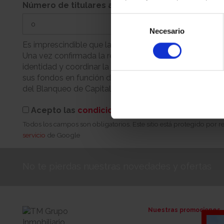
Número de titulares adicionales
Selección
Necesario
de
consentimiento
Es imprescindible que la persona que realiza la reserva
Una vez confirmada la reserva, nuestro equipo se pondr
identidad y coordinar la cita para la firma. Recuerde q
sus fondos en función de su condición (persona física 
del Blanqueo de Capitales.
Acepto las
condiciones de reserva
Todos los campos son obligatorios. Este sitio está protegido por
servicio
de Google
No te pierdas nuestras novedades y ofertas
Nuestras promociones