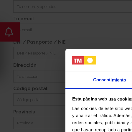
-
Este
Jardin:
Orientacion:
Tu email
DNI / Pasaporte / NIE
Dirección
Consentimiento
Código postal
Esta página web usa cookie
Las cookies de este sitio we
Provincia
y analizar el tráfico. Ademá
redes sociales, publicidad y
que hayan recopilado a parti