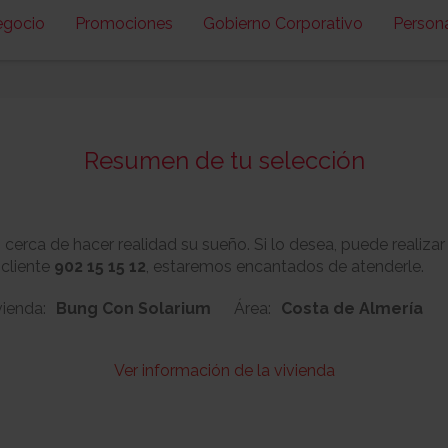
egocio
Promociones
Gobierno Corporativo
Person
Resumen de tu selección
erca de hacer realidad su sueño. Si lo desea, puede realizar
 cliente
902 15 15 12
, estaremos encantados de atenderle.
vienda:
Bung Con Solarium
Área:
Costa de Almería
Ver información de la vivienda
104
Nº:
Metros cuadrado