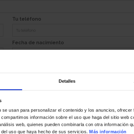
Si
Garaje:
Equipamiento:
Incluye Aparcamiento Abierto 143
Tu teléfono
Fecha de nacimiento
Detalles
Población
s
b se usan para personalizar el contenido y los anuncios, ofrecer
País
s, compartimos información sobre el uso que haga del sitio web 
 análisis web, quienes pueden combinarla con otra información q
r del uso que haya hecho de sus servicios.
Más información