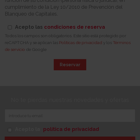
función de su condición (persona física o jurídica), en
cumplimiento de la Ley 10/2010 de Prevención del
Blanqueo de Capitales.
Acepto las
condiciones de reserva
Todos los campos son obligatorios. Este sitio está protegido por
reCAPTCHA y se aplican las
Políticas de privacidad
y los
Términos
de servicio
de Google
Reservar
No te pierdas nuestras novedades y ofertas
Acepto la
política de privacidad