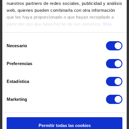
nuestros partners de redes sociales, publicidad y análisis
Tu teléfono
web, quienes pueden combinarla con otra información
que les haya proporcionado o que hayan recopilado a
partir del uso que haya hecho de sus servicios.
Más
información
DNI / Pasaporte / NIE
Selección
Necesario
de
consentimiento
Fecha de nacimiento
Preferencias
Dirección
Estadística
Marketing
Código postal
Población
Permitir todas las cookies