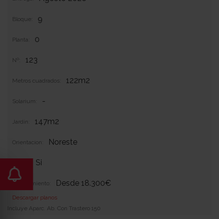
9
Bloque:
0
Planta:
123
Nº:
122m2
Metros cuadrados:
-
Solarium:
147m2
Jardin:
Noreste
Orientacion:
Si
Garaje:
Desde 18.300€
Equipamiento:
Descargar planos
Incluye Aparc. Ab. Con Trastero 150