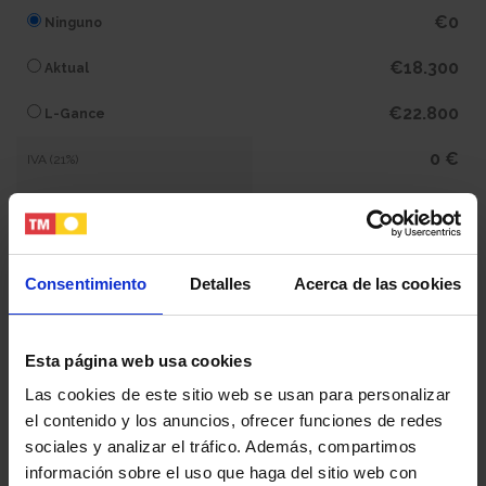
€0
Ninguno
€18.300
Aktual
€22.800
L-Gance
0 €
IVA (21%)
0 €
Subtotal
435.600 €
Total
Consentimiento
Detalles
Acerca de las cookies
Tu nombre y apellidos
Esta página web usa cookies
Las cookies de este sitio web se usan para personalizar
el contenido y los anuncios, ofrecer funciones de redes
Tu email
sociales y analizar el tráfico. Además, compartimos
información sobre el uso que haga del sitio web con