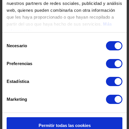
nuestros partners de redes sociales, publicidad y análisis
Tu teléfono
web, quienes pueden combinarla con otra información
que les haya proporcionado o que hayan recopilado a
partir del uso que haya hecho de sus servicios.
Más
información
DNI / Pasaporte / NIE
Selección
Necesario
de
consentimiento
Fecha de nacimiento
Preferencias
Dirección
Estadística
Marketing
Código postal
Población
Permitir todas las cookies