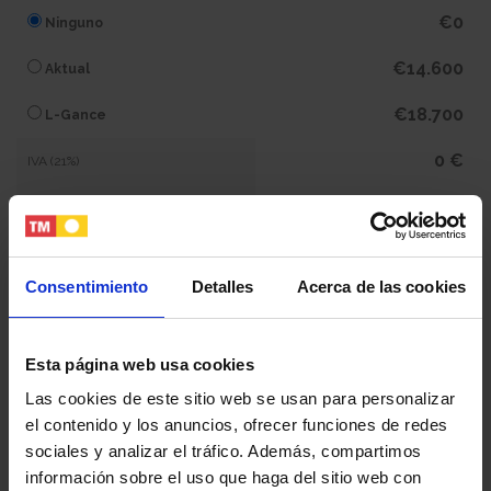
€0
Ninguno
€14.600
Aktual
€18.700
L-Gance
0 €
IVA (21%)
0 €
Subtotal
337.700 €
Total
Consentimiento
Detalles
Acerca de las cookies
Tu nombre y apellidos
Esta página web usa cookies
Las cookies de este sitio web se usan para personalizar
el contenido y los anuncios, ofrecer funciones de redes
Tu email
sociales y analizar el tráfico. Además, compartimos
información sobre el uso que haga del sitio web con