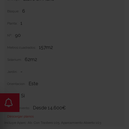
6
Bloque:
1
Planta:
90
Nº:
157m2
Metros cuadrados:
62m2
Solarium:
-
Jardin:
Este
Orientacion:
Si
Garaje:
Desde 14.600€
Equipamiento:
Descargar planos
Incluye Aparc. Ab. Con Trastero 105, Aparcamiento Abierto 103