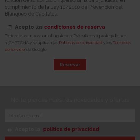
función de su condición (persona física o jurídica), en
cumplimiento de la Ley 10/2010 de Prevención del
Blanqueo de Capitales.
Acepto las
condiciones de reserva
Todos los campos son obligatorios. Este sitio está protegido por
reCAPTCHA y se aplican las
Políticas de privacidad
y los
Términos
de servicio
de Google
Reservar
No te pierdas nuestras novedades y ofertas
Acepto la
política de privacidad