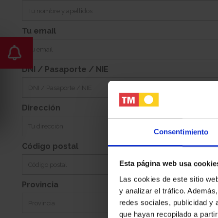
23m2
Este
Jardin:
Orientacion:
Tu email
DNI / Pasaporte / NIE
Dirección
Consentimiento
Código postal
Esta página web usa cookie
Las cookies de este sitio we
Provincia
y analizar el tráfico. Ademá
redes sociales, publicidad y
que hayan recopilado a parti