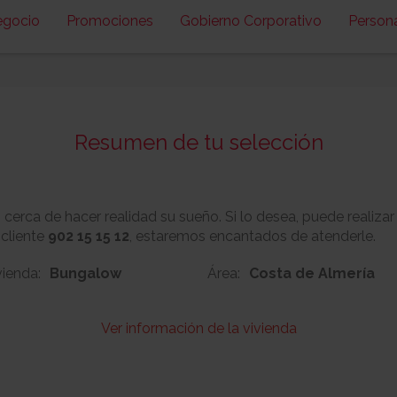
egocio
Promociones
Gobierno Corporativo
Person
Resumen de tu selección
erca de hacer realidad su sueño. Si lo desea, puede realizar
 cliente
902 15 15 12
, estaremos encantados de atenderle.
vienda:
Bungalow
Área:
Costa de Almería
Ver información de la vivienda
109
Nº:
Metros cuadrado