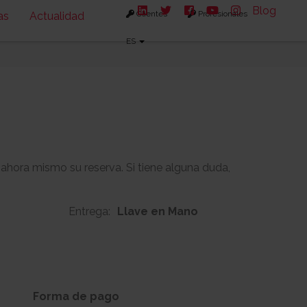
Blog
Clientes
Profesionales
as
Actualidad
ES
 ahora mismo su reserva. Si tiene alguna duda,
Entrega:
Llave en Mano
100m2
-
s:
Solarium:
Forma de pago