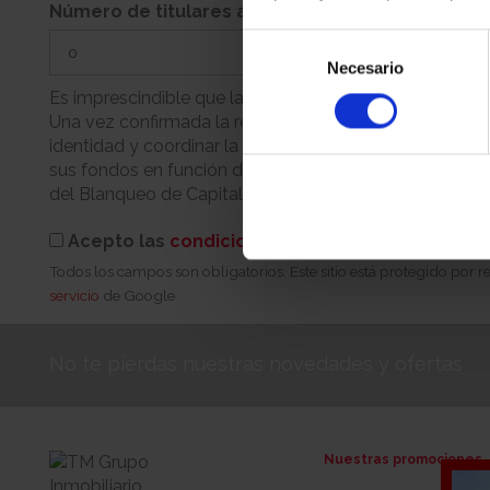
Número de titulares adicionales
Selección
Necesario
de
consentimiento
Es imprescindible que la persona que realiza la reserva
Una vez confirmada la reserva, nuestro equipo se pondr
identidad y coordinar la cita para la firma. Recuerde q
sus fondos en función de su condición (persona física 
del Blanqueo de Capitales.
Acepto las
condiciones de reserva
Todos los campos son obligatorios. Este sitio está protegido por
servicio
de Google
No te pierdas nuestras novedades y ofertas
Nuestras promociones