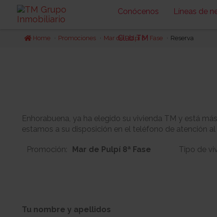
Conócenos
Líneas de n
Club TM
Home
Promociones
Mar de Pulpí 8ª Fase
Reserva
Enhorabuena, ya ha elegido su vivienda TM y está más c
estamos a su disposición en el teléfono de atención al
Promoción:
Mar de Pulpí 8ª Fase
Tipo de vi
7
0
Bloque:
Planta:
Tu nombre y apellidos