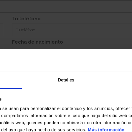
Si
Garaje:
Equipamiento:
Incluye Trastero 45, Aparcamiento Abierto 134
Tu teléfono
Fecha de nacimiento
Detalles
Población
s
b se usan para personalizar el contenido y los anuncios, ofrecer
País
s, compartimos información sobre el uso que haga del sitio web 
 análisis web, quienes pueden combinarla con otra información q
r del uso que haya hecho de sus servicios.
Más información