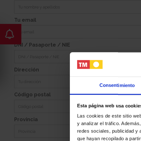
-
Este
Jardin:
Orientacion:
Tu email
DNI / Pasaporte / NIE
Dirección
Consentimiento
Código postal
Esta página web usa cookie
Las cookies de este sitio we
Provincia
y analizar el tráfico. Ademá
redes sociales, publicidad y
que hayan recopilado a parti