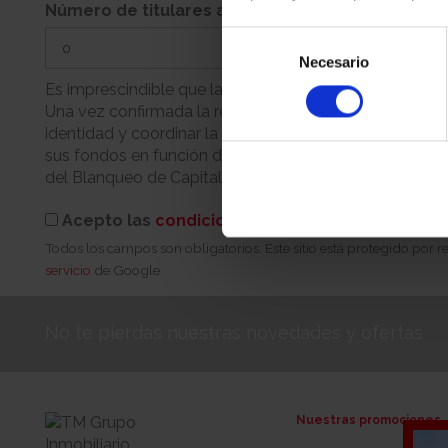
Número de titulares adicionales
Selección
Necesario
de
consentimiento
Es imprescindible que la persona que realiza la reserva
Una vez confirmada la reserva, nuestro equipo se pondr
identidad y coordinar la cita para la firma. Recuerde q
sus fondos en función de su condición (persona física 
del Blanqueo de Capitales.
Acepto las
condiciones de reserva
Todos los campos son obligatorios. Este sitio está protegido por
servicio
de Google
No te pierdas nuestras novedades y ofertas
Nuestras promociones