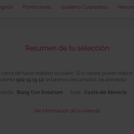
egocio
Promociones
Gobierno Corporativo
Person
Resumen de tu selección
erca de hacer realidad su sueño. Si lo desea, puede realizar
 cliente
902 15 15 12
, estaremos encantados de atenderle.
vienda:
Bung Con Solarium
Área:
Costa de Almería
Ver información de la vivienda
108
Nº:
Metros cuadrado