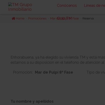
Conócenos
Líneas de n
Club TM
Home
Promociones
Mar de Pulpí 8ª Fase
Reserva
Enhorabuena, ya ha elegido su vivienda TM y está más c
estamos a su disposición en el teléfono de atención al
Promoción:
Mar de Pulpí 8ª Fase
Tipo de vi
7
1
Bloque:
Planta:
Tu nombre y apellidos