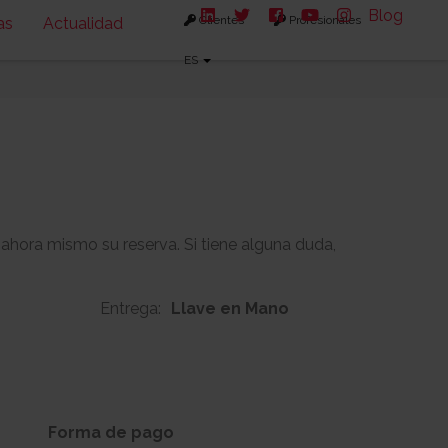
Blog
Clientes
Profesionales
as
Actualidad
ES
 ahora mismo su reserva. Si tiene alguna duda,
Entrega:
Llave en Mano
164m2
61m2
s:
Solarium:
Forma de pago