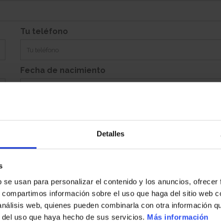
Si
Garaje:
Equipamiento:
Incluye Aparc. Ab. Con Trastero 131
Tu teléfono
Fecha de nacimiento
Detalles
Población
s
b se usan para personalizar el contenido y los anuncios, ofrecer
País
s, compartimos información sobre el uso que haga del sitio web 
 análisis web, quienes pueden combinarla con otra información q
r del uso que haya hecho de sus servicios.
Más información