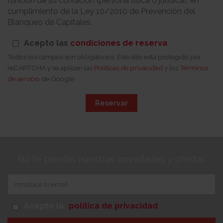
función de su condición (persona física o jurídica), en
cumplimiento de la Ley 10/2010 de Prevención del
Blanqueo de Capitales.
Acepto las
condiciones de reserva
Todos los campos son obligatorios. Este sitio está protegido por
reCAPTCHA y se aplican las
Políticas de privacidad
y los
Términos
de servicio
de Google
Reservar
No te pierdas nuestras novedades y ofertas
Acepto la
política de privacidad