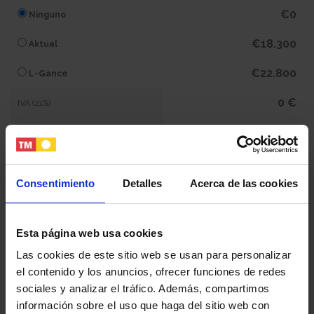
€0
Ninguno
€18.300
Aktual
€22.800
L-Gance
0 €
IVA (21%)
0 €
Subtotal
391.600 €
Total
Consentimiento
Detalles
Acerca de las cookies
Tu nombre y apellidos
Esta página web usa cookies
Las cookies de este sitio web se usan para personalizar
el contenido y los anuncios, ofrecer funciones de redes
Tu email
sociales y analizar el tráfico. Además, compartimos
información sobre el uso que haga del sitio web con