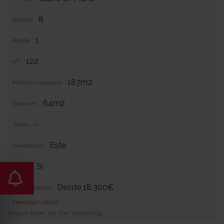
8
Bloque:
1
Planta:
122
Nº:
187m2
Metros cuadrados:
64m2
Solarium:
-
Jardin:
Este
Orientacion:
Si
Garaje:
Desde 18.300€
Equipamiento:
Descargar planos
Incluye Aparc. Ab. Con Trastero 135