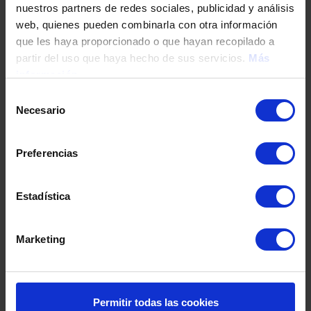
nuestros partners de redes sociales, publicidad y análisis
Tu teléfono
web, quienes pueden combinarla con otra información
que les haya proporcionado o que hayan recopilado a
partir del uso que haya hecho de sus servicios.
Más
información
DNI / Pasaporte / NIE
Selección
Necesario
de
consentimiento
Fecha de nacimiento
Preferencias
Dirección
Estadística
Marketing
Código postal
Población
Permitir todas las cookies