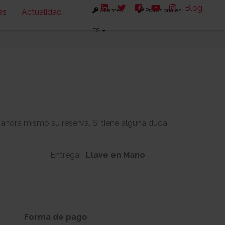
Blog
Clientes
Profesionales
as
Actualidad
ES
 ahora mismo su reserva. Si tiene alguna duda,
Entrega:
Llave en Mano
187m2
64m2
s:
Solarium:
Forma de pago