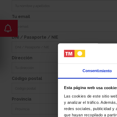
-
Este
Jardin:
Orientacion:
Tu email
DNI / Pasaporte / NIE
Dirección
Consentimiento
Código postal
Esta página web usa cookie
Las cookies de este sitio we
Provincia
y analizar el tráfico. Ademá
redes sociales, publicidad y
que hayan recopilado a parti