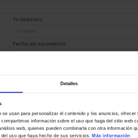
Si
Garaje:
Equipamiento:
Incluye Aparc. Ab. Con Trastero 137, Aparcamiento Abierto 136
Tu teléfono
Fecha de nacimiento
Detalles
Población
s
b se usan para personalizar el contenido y los anuncios, ofrecer
País
s, compartimos información sobre el uso que haga del sitio web 
 análisis web, quienes pueden combinarla con otra información q
r del uso que haya hecho de sus servicios.
Más información