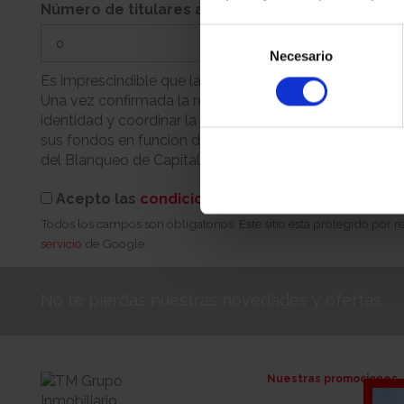
Número de titulares adicionales
Selección
Necesario
de
consentimiento
Es imprescindible que la persona que realiza la reserva
Una vez confirmada la reserva, nuestro equipo se pondr
identidad y coordinar la cita para la firma. Recuerde q
sus fondos en función de su condición (persona física 
del Blanqueo de Capitales.
Acepto las
condiciones de reserva
Todos los campos son obligatorios. Este sitio está protegido por
servicio
de Google
No te pierdas nuestras novedades y ofertas
Nuestras promociones