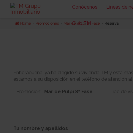
Conócenos
Líneas de n
Club TM
Home
Promociones
Mar de Pulpí 8ª Fase
Reserva
Enhorabuena, ya ha elegido su vivienda TM y está más c
estamos a su disposición en el teléfono de atención al
Promoción:
Mar de Pulpí 8ª Fase
Tipo de vi
8
1
Bloque:
Planta:
Tu nombre y apellidos