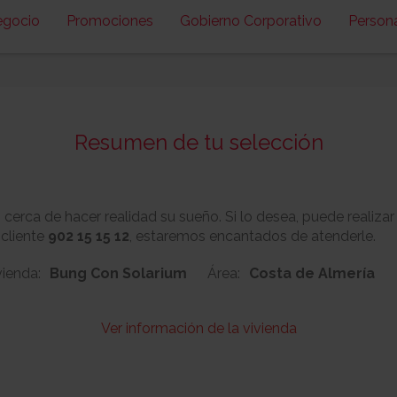
egocio
Promociones
Gobierno Corporativo
Person
Resumen de tu selección
erca de hacer realidad su sueño. Si lo desea, puede realizar
 cliente
902 15 15 12
, estaremos encantados de atenderle.
vienda:
Bung Con Solarium
Área:
Costa de Almería
Ver información de la vivienda
116
Nº:
Metros cuadrado