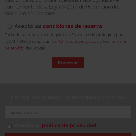
función de su condición (persona física o jurídica), en
cumplimiento de la Ley 10/2010 de Prevención del
Blanqueo de Capitales.
Acepto las
condiciones de reserva
Todos los campos son obligatorios. Este sitio está protegido por
reCAPTCHA y se aplican las
Políticas de privacidad
y los
Términos
de servicio
de Google
Reservar
No te pierdas nuestras novedades y ofertas
Acepto la
política de privacidad