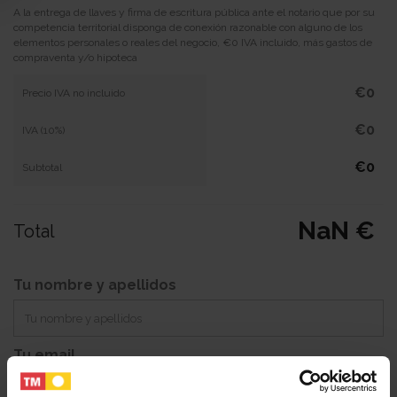
A la entrega de llaves y firma de escritura pública ante el notario que por su
competencia territorial disponga de conexión razonable con alguno de los
elementos personales o reales del negocio, €0 IVA incluido, más gastos de
compraventa y/o hipoteca
€0
Precio IVA no incluido
€0
IVA (10%)
€0
Subtotal
NaN €
Total
Tu nombre y apellidos
Tu email