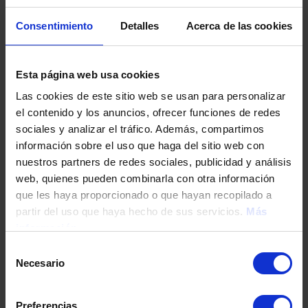
Tu teléfono
Consentimiento
Detalles
Acerca de las cookies
Esta página web usa cookies
DNI / Pasaporte / NIE
Las cookies de este sitio web se usan para personalizar
el contenido y los anuncios, ofrecer funciones de redes
sociales y analizar el tráfico. Además, compartimos
Fecha de nacimiento
información sobre el uso que haga del sitio web con
nuestros partners de redes sociales, publicidad y análisis
web, quienes pueden combinarla con otra información
Dirección
que les haya proporcionado o que hayan recopilado a
partir del uso que haya hecho de sus servicios.
Más
información
Código postal
Selección
Necesario
de
consentimiento
Población
Preferencias