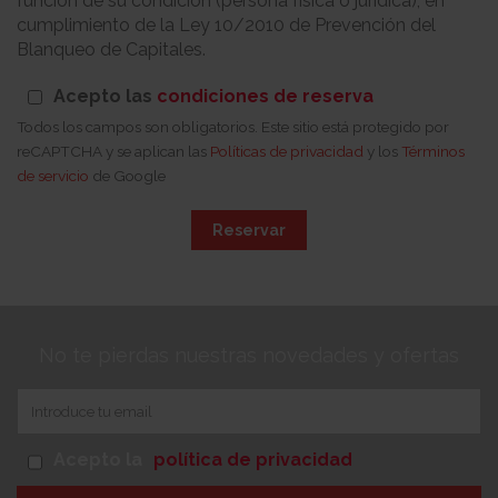
función de su condición (persona física o jurídica), en
cumplimiento de la Ley 10/2010 de Prevención del
Blanqueo de Capitales.
Acepto las
condiciones de reserva
Todos los campos son obligatorios. Este sitio está protegido por
reCAPTCHA y se aplican las
Políticas de privacidad
y los
Términos
de servicio
de Google
Reservar
No te pierdas nuestras novedades y ofertas
Acepto la
política de privacidad