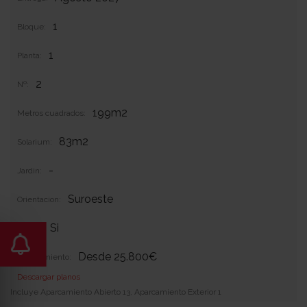
1
Bloque:
1
Planta:
2
Nº:
199m2
Metros cuadrados:
83m2
Solarium:
-
Jardin:
Suroeste
Orientacion:
Si
Garaje:
Desde 25.800€
Equipamiento:
Descargar planos
Incluye Aparcamiento Abierto 13, Aparcamiento Exterior 1