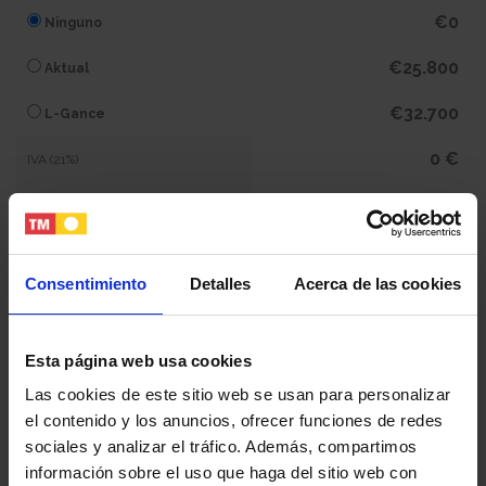
€0
Ninguno
€25.800
Aktual
€32.700
L-Gance
0 €
IVA (21%)
0 €
Subtotal
438.900 €
Total
Consentimiento
Detalles
Acerca de las cookies
Tu nombre y apellidos
Esta página web usa cookies
Las cookies de este sitio web se usan para personalizar
el contenido y los anuncios, ofrecer funciones de redes
Tu email
sociales y analizar el tráfico. Además, compartimos
información sobre el uso que haga del sitio web con