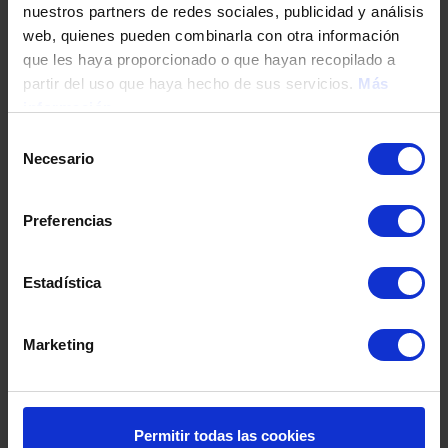
nuestros partners de redes sociales, publicidad y análisis
Tu teléfono
web, quienes pueden combinarla con otra información
que les haya proporcionado o que hayan recopilado a
partir del uso que haya hecho de sus servicios.
Más
información
DNI / Pasaporte / NIE
Selección
Necesario
de
consentimiento
Fecha de nacimiento
Preferencias
Dirección
Estadística
Marketing
Código postal
Población
Permitir todas las cookies