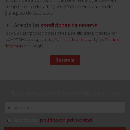
función de su condición (persona física o jurídica), en
cumplimiento de la Ley 10/2010 de Prevención del
Blanqueo de Capitales.
Acepto las
condiciones de reserva
Todos los campos son obligatorios. Este sitio está protegido por
reCAPTCHA y se aplican las
Políticas de privacidad
y los
Términos
de servicio
de Google
Reservar
No te pierdas nuestras novedades y ofertas
Acepto la
política de privacidad