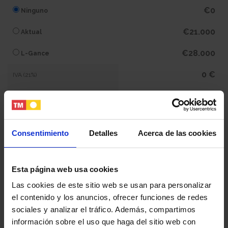
€0
Ninguno
€21.000
Aktual
€28.000
L-Gance
0 €
IVA (21%)
0 €
Subtotal
415.800 €
Total
Consentimiento
Detalles
Acerca de las cookies
Tu nombre y apellidos
Esta página web usa cookies
Las cookies de este sitio web se usan para personalizar
el contenido y los anuncios, ofrecer funciones de redes
Tu email
sociales y analizar el tráfico. Además, compartimos
información sobre el uso que haga del sitio web con