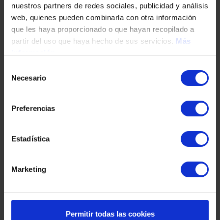
nuestros partners de redes sociales, publicidad y análisis
Tu teléfono
web, quienes pueden combinarla con otra información
que les haya proporcionado o que hayan recopilado a
partir del uso que haya hecho de sus servicios.
Más
información
DNI / Pasaporte / NIE
Selección
Necesario
de
consentimiento
Fecha de nacimiento
Preferencias
Dirección
Estadística
Marketing
Código postal
Población
Permitir todas las cookies