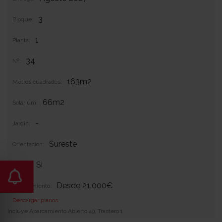
3
Bloque:
1
Planta:
34
Nº:
163m2
Metros cuadrados:
66m2
Solarium:
-
Jardin:
Sureste
Orientacion:
Si
Garaje:
Desde 21.000€
Equipamiento:
Descargar planos
Incluye Aparcamiento Abierto 49, Trastero 1