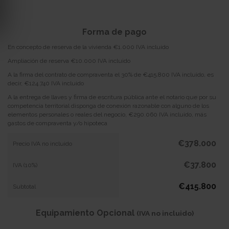
Forma de pago
En concepto de reserva de la vivienda €1.000 IVA incluido
Ampliación de reserva €10.000 IVA incluido
A la firma del contrato de compraventa el 30% de €415.800 IVA incluido, es
decir, €124.740 IVA incluido
A la entrega de llaves y firma de escritura pública ante el notario que por su
competencia territorial disponga de conexión razonable con alguno de los
elementos personales o reales del negocio, €290.060 IVA incluido, más
gastos de compraventa y/o hipoteca
€378.000
Precio IVA no incluido
€37.800
IVA (10%)
€415.800
Subtotal
Equipamiento Opcional
(IVA no incluido)