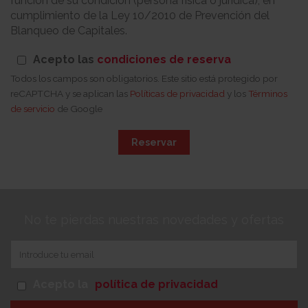
función de su condición (persona física o jurídica), en
cumplimiento de la Ley 10/2010 de Prevención del
Blanqueo de Capitales.
Acepto las
condiciones de reserva
Todos los campos son obligatorios. Este sitio está protegido por
reCAPTCHA y se aplican las
Políticas de privacidad
y los
Términos
de servicio
de Google
Reservar
No te pierdas nuestras novedades y ofertas
Acepto la
política de privacidad