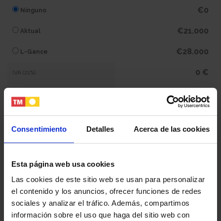
€0
Ninguno
€21.000
Aktual
€28.000
L-Gance
0 €
IVA (21%)
0 €
Subtotal
372.900 €
Total
Consentimiento
Detalles
Acerca de las cookies
Tu nombre y apellidos
Esta página web usa cookies
Las cookies de este sitio web se usan para personalizar
el contenido y los anuncios, ofrecer funciones de redes
Tu email
sociales y analizar el tráfico. Además, compartimos
información sobre el uso que haga del sitio web con