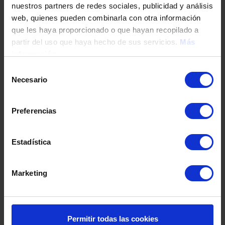
nuestros partners de redes sociales, publicidad y análisis
Tu teléfono
web, quienes pueden combinarla con otra información
que les haya proporcionado o que hayan recopilado a
partir del uso que haya hecho de sus servicios.
Más
información
DNI / Pasaporte / NIE
Selección
Necesario
de
consentimiento
Fecha de nacimiento
Preferencias
Dirección
Estadística
Marketing
Código postal
Población
Permitir todas las cookies