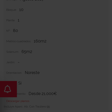
10
Bloque:
1
Planta:
80
Nº:
160m2
Metros cuadrados:
65m2
Solarium:
-
Jardin:
Noreste
Orientacion:
Si
Garaje:
Desde 21.000€
Equipamiento:
Descargar planos
Incluye Aparc. Ab. Con Trastero 99