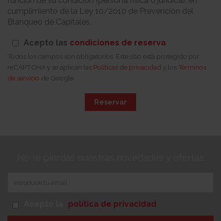
función de su condición (persona física o jurídica), en
cumplimiento de la Ley 10/2010 de Prevención del
Blanqueo de Capitales.
Acepto las
condiciones de reserva
Todos los campos son obligatorios. Este sitio está protegido por
reCAPTCHA y se aplican las
Políticas de privacidad
y los
Términos
de servicio
de Google
Reservar
No te pierdas nuestras novedades y ofertas
Acepto la
política de privacidad