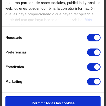
nuestros partners de redes sociales, publicidad y análisis
Tu teléfono
web, quienes pueden combinarla con otra información
que les haya proporcionado o que hayan recopilado a
partir del uso que haya hecho de sus servicios.
Más
información
DNI / Pasaporte / NIE
Selección
Necesario
de
consentimiento
Fecha de nacimiento
Preferencias
Dirección
Estadística
Marketing
Código postal
Población
Permitir todas las cookies