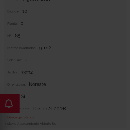
10
Bloque:
0
Planta:
85
Nº:
91m2
Metros cuadrados:
-
Solarium:
33m2
Jardin:
Noreste
Orientacion:
Si
Garaje:
Desde 21.000€
Equipamiento:
Descargar planos
Incluye Aparcamiento Abierto 80