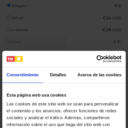
€0
Ninguno
€21.000
Aktual
€28.000
L-Gance
0 €
IVA (21%)
0 €
Subtotal
367.400 €
Total
Consentimiento
Detalles
Acerca de las cookies
Tu nombre y apellidos
Esta página web usa cookies
Las cookies de este sitio web se usan para personalizar
el contenido y los anuncios, ofrecer funciones de redes
Tu email
sociales y analizar el tráfico. Además, compartimos
información sobre el uso que haga del sitio web con