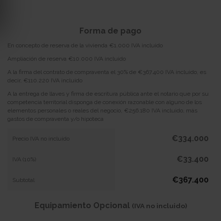
Forma de pago
En concepto de reserva de la vivienda €1.000 IVA incluido
Ampliación de reserva €10.000 IVA incluido
A la firma del contrato de compraventa el 30% de €367.400 IVA incluido, es
decir, €110.220 IVA incluido
A la entrega de llaves y firma de escritura pública ante el notario que por su
competencia territorial disponga de conexión razonable con alguno de los
elementos personales o reales del negocio, €256.180 IVA incluido, más
gastos de compraventa y/o hipoteca
€334.000
Precio IVA no incluido
€33.400
IVA (10%)
€367.400
Subtotal
Equipamiento Opcional
(IVA no incluido)