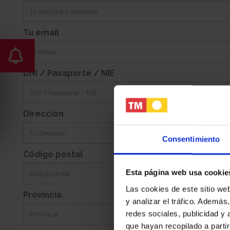
-
Sureste
Jardin:
Orientacion:
Tu email
DNI / Pasaporte / NIE
Dirección
Consentimiento
Código postal
Esta página web usa cookie
Las cookies de este sitio we
Provincia
y analizar el tráfico. Ademá
redes sociales, publicidad y
que hayan recopilado a parti