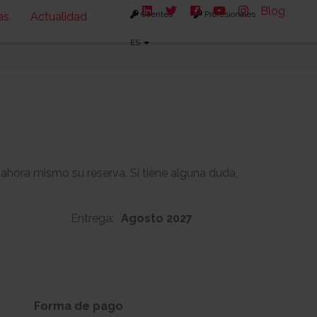
Blog
Clientes
Profesionales
as
Actualidad
ES
 ahora mismo su reserva. Si tiene alguna duda,
Entrega:
Agosto 2027
160m2
65m2
s:
Solarium:
Forma de pago