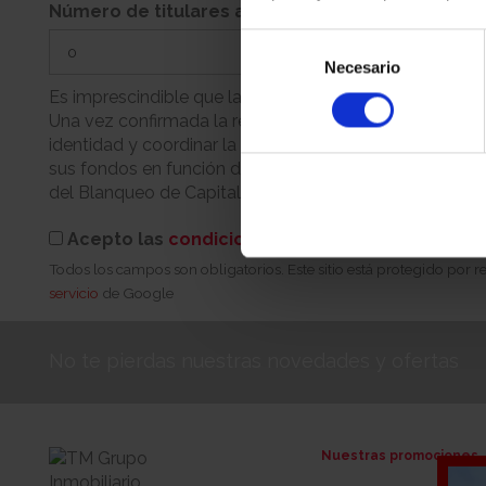
Número de titulares adicionales
Selección
Necesario
de
consentimiento
Es imprescindible que la persona que realiza la reserva
Una vez confirmada la reserva, nuestro equipo se pondr
identidad y coordinar la cita para la firma. Recuerde q
sus fondos en función de su condición (persona física 
del Blanqueo de Capitales.
Acepto las
condiciones de reserva
Todos los campos son obligatorios. Este sitio está protegido por
servicio
de Google
No te pierdas nuestras novedades y ofertas
Nuestras promociones