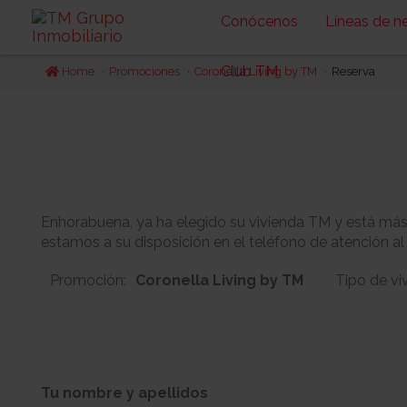
Conócenos
Líneas de n
Club TM
Home
Promociones
Coronella Living by TM
Reserva
Enhorabuena, ya ha elegido su vivienda TM y está más c
estamos a su disposición en el teléfono de atención al
Promoción:
Coronella Living by TM
Tipo de vi
4
1
Bloque:
Planta:
Tu nombre y apellidos