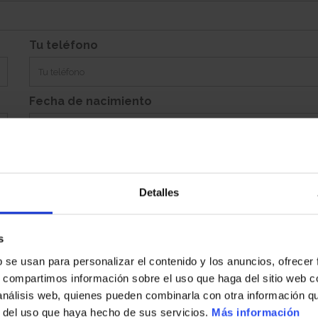
Si
Garaje:
Equipamiento:
Incluye Aparcamiento Abierto 40
Tu teléfono
Fecha de nacimiento
Detalles
Población
s
b se usan para personalizar el contenido y los anuncios, ofrecer
País
s, compartimos información sobre el uso que haga del sitio web 
 análisis web, quienes pueden combinarla con otra información q
r del uso que haya hecho de sus servicios.
Más información