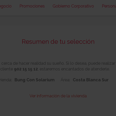
egocio
Promociones
Gobierno Corporativo
Person
Resumen de tu selección
erca de hacer realidad su sueño. Si lo desea, puede realizar
 cliente
902 15 15 12
, estaremos encantados de atenderle.
vienda:
Bung Con Solarium
Área:
Costa Blanca Sur
Ver información de la vivienda
47
Nº:
Metros cuadrado