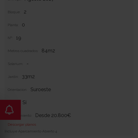
2
Bloque:
0
Planta:
19
Nº:
84m2
Metros cuadrados:
-
Solarium:
33m2
Jardin:
Suroeste
Orientacion:
Si
Garaje:
Desde 20.800€
Equipamiento:
Descargar planos
Incluye Aparcamiento Abierto 4