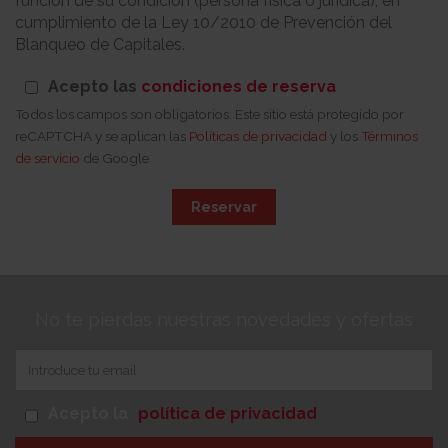
función de su condición (persona física o jurídica), en
cumplimiento de la Ley 10/2010 de Prevención del
Blanqueo de Capitales.
Acepto las
condiciones de reserva
Todos los campos son obligatorios. Este sitio está protegido por
reCAPTCHA y se aplican las
Políticas de privacidad
y los
Términos
de servicio
de Google
Reservar
No te pierdas nuestras novedades y ofertas
Acepto la
política de privacidad