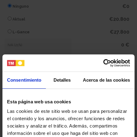
€0
Ninguno
€20.800
Aktual
€27.800
L-Gance
0 €
IVA (21%)
0 €
Subtotal
316.800 €
Total
Consentimiento
Detalles
Acerca de las cookies
Tu nombre y apellidos
Esta página web usa cookies
Las cookies de este sitio web se usan para personalizar
el contenido y los anuncios, ofrecer funciones de redes
Tu email
sociales y analizar el tráfico. Además, compartimos
información sobre el uso que haga del sitio web con