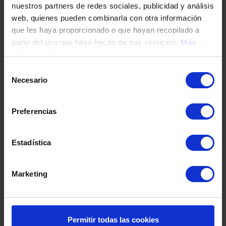
nuestros partners de redes sociales, publicidad y análisis
Tu teléfono
web, quienes pueden combinarla con otra información
que les haya proporcionado o que hayan recopilado a
partir del uso que haya hecho de sus servicios.
Más
información
DNI / Pasaporte / NIE
Selección
Necesario
de
consentimiento
Fecha de nacimiento
Preferencias
Dirección
Estadística
Marketing
Código postal
Población
Permitir todas las cookies