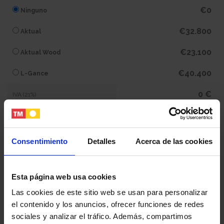
€0
Ninguno
€32.800
Aktual
€23.100
Aktual Wood
€40.400
L-Gance
0 €
IVA (21%)
0 €
Subtotal
Consentimiento
Detalles
Acerca de las cookies
453.200 €
Total
Esta página web usa cookies
Tu nombre y apellidos
Las cookies de este sitio web se usan para personalizar
el contenido y los anuncios, ofrecer funciones de redes
sociales y analizar el tráfico. Además, compartimos
Tu email