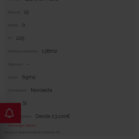
15
Bloque:
0
Planta:
225
Nº:
138m2
Metros cuadrados:
-
Solarium:
69m2
Jardin:
Noroeste
Orientacion:
Si
Garaje:
Desde 23.100€
Equipamiento:
Descargar planos
Incluye Aparcamiento Exterior 62