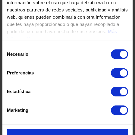
información sobre el uso que haga del sitio web con
nuestros partners de redes sociales, publicidad y análisis
web, quienes pueden combinarla con otra información
Tu teléfono
que les haya proporcionado o que hayan recopilado a
partir del uso que haya hecho de sus servicios.
Más
información
DNI / Pasaporte / NIE
Selección
Necesario
de
consentimiento
Fecha de nacimiento
Preferencias
Estadística
Dirección
Marketing
Código postal