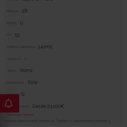
2B
Bloque:
0
Planta:
55
Nº:
142m2
Metros cuadrados:
-
Solarium:
60m2
Jardin:
Este
Orientacion:
Si
Garaje:
Desde 23.100€
Equipamiento:
Descargar planos
Incluye Aparcamiento Abierto 40, Trastero 6, Aparcamiento Exterior 14