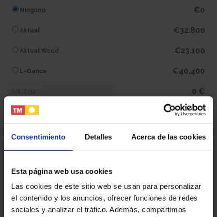
€0
Ninguno
€32.800
Aktual
€23.100
Aktual Wood
€40.400
L-Gance
0 €
IVA (21%)
0 €
Subtotal
Consentimiento
Detalles
Acerca de las cookies
445.500 €
Total
Esta página web usa cookies
Tu nombre y apellidos
Las cookies de este sitio web se usan para personalizar
el contenido y los anuncios, ofrecer funciones de redes
sociales y analizar el tráfico. Además, compartimos
Tu email