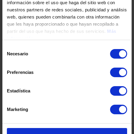
información sobre el uso que haga del sitio web con
nuestros partners de redes sociales, publicidad y análisis
web, quienes pueden combinarla con otra información
Tu teléfono
que les haya proporcionado o que hayan recopilado a
partir del uso que haya hecho de sus servicios.
Más
información
DNI / Pasaporte / NIE
Selección
Necesario
de
consentimiento
Fecha de nacimiento
Preferencias
Estadística
Dirección
Marketing
Código postal